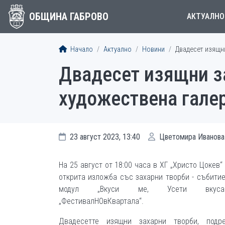
ОБЩИНА ГАБРОВО
АКТУАЛНО
Начало
Актуално
Новини
Двадесет изящни
Двадесет изящни з
художествена галер
23 август 2023, 13:40
Цветомира Иванова
На 25 август от 18:00 часа в ХГ „Христо Цокев“
открита изложба със захарни творби - събитие
модул „Вкуси ме, Усети вкус
„ФестивалНОвКвартала“.
Двадесетте изящни захарни творби, подр