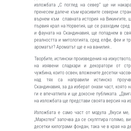
изложбата „С поглед на север“ ще ни накар
пренесем далече към красивите северни стран
върнем към славната история на Викингите, 
първия крал на Норвегия, ще се разходим сред
и фауната на Скандинавия, ще попаднем в св
реалността и митологията, сред елфи, феи и тр
ароматът? Ароматът ще е на ванилия…
Творбите, истински произведения на изкуството,
на изявени сладкари и декоратори от стр
чужбина, които освен, вложените десетки часов
над тях са направили истинско проуч
Скандинавия, за да изберат онази част, която н
ги е впечатлила и ще докосне публиката. „Дви
на изложбата ще представи своята версия на из
Изложбата е само част от модула „Вкуси ме, 
„Маркотея“ започва да се скулптира голямо, в
десетки килограми фондан, така че в края на д