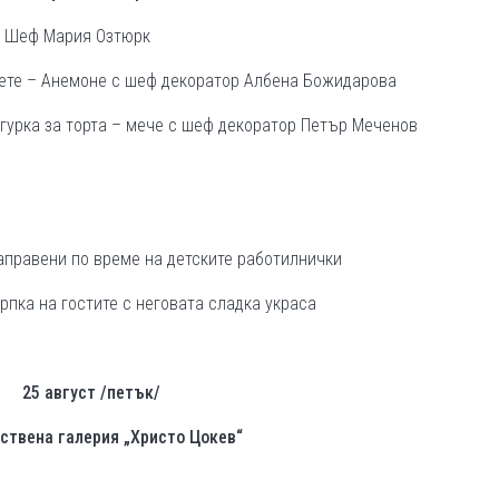
с Шеф Мария Озтюрк
ете – Анемоне с шеф декоратор Албена Божидарова
урка за торта – мече с шеф декоратор Петър Меченов
аправени по време на детските работилнички
пка на гостите с неговата сладка украса
25 август /петък/
твена галерия „Христо Цокев“