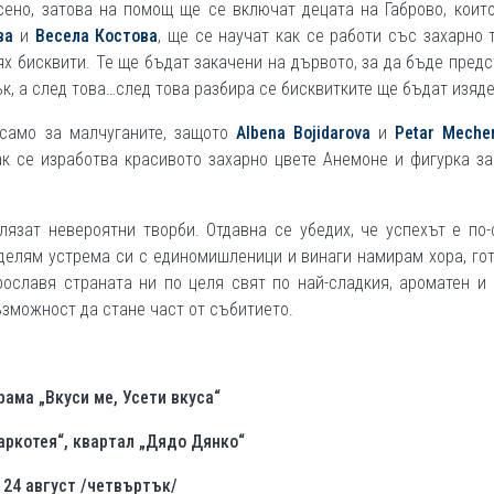
сено, затова на помощ ще се включат децата на Габрово, коит
ва
и
Весела Костова
, ще се научат как се работи със захарно 
ях бисквити. Те ще бъдат закачени на дървото, за да бъде пред
ък, а след това…след това разбира се бисквитките ще бъдат изяде
 само за малчуганите, защото
Albena Bojidarova
и
Petar Meche
к се изработва красивото захарно цвете Анемоне и фигурка за
язат невероятни творби. Отдавна се убедих, че успехът е по
оделям устрема си с единомишленици и винаги намирам хора, го
прославя страната ни по целя свят по най-сладкия, ароматен и
ъзможност да стане част от събитието.
рама „Вкуси ме, Усети вкуса“
аркотея“, квартал „Дядо Дянко“
24 август /четвъртък/