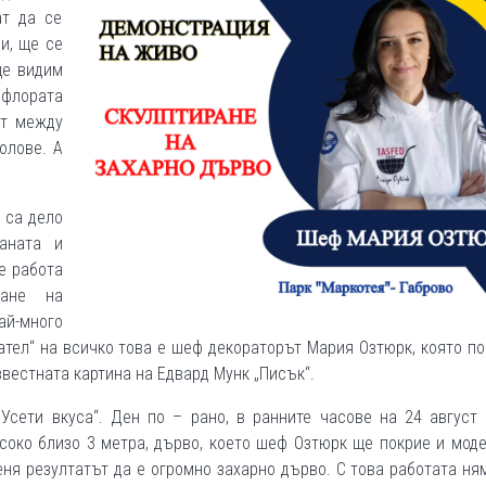
ат да се
и, ще се
ще видим
 флората
ят между
олове. А
 са дело
аната и
е работа
ване на
ай-много
гател“ на всичко това е шеф декораторът Мария Озтюрк, която п
вестната картина на Едвард Мунк „Писък“.
Усети вкуса“. Ден по – рано, в ранните часове на 24 август
исоко близо 3 метра, дърво, което шеф Озтюрк ще покрие и мод
еня резултатът да е огромно захарно дърво. С това работата ня