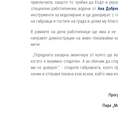
приключила, защото то трябва да бъде и укра
специални работилнички, водени от
Ана Добре
инструменти за моделиране и ще декорират с т
на габровци и гостите на града в целия му бляс
В рамките на деня работилници ще има и не
направят демонстрации на живо показвайки ка
мече.
„Поредната захарна авантюра от която ще изл
когато е взаимно споделен. А аз обичам да сп
ми се доверят.“ - споделя габровката, която 
начин и отправя покана към всеки, който има в
Прог
Парк „М