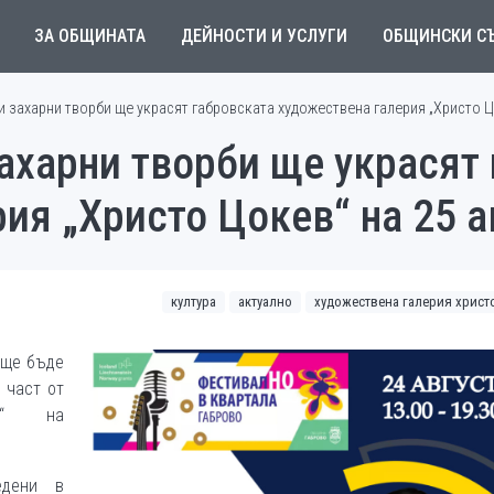
ЗА ОБЩИНАТА
ДЕЙНОСТИ И УСЛУГИ
ОБЩИНСКИ С
 захарни творби ще украсят габровската художествена галерия „Христо Цо
ахарни творби ще украсят 
ия „Христо Цокев“ на 25 а
култура
актуално
художествена галерия христ
 ще бъде
 част от
а“ на
едени в