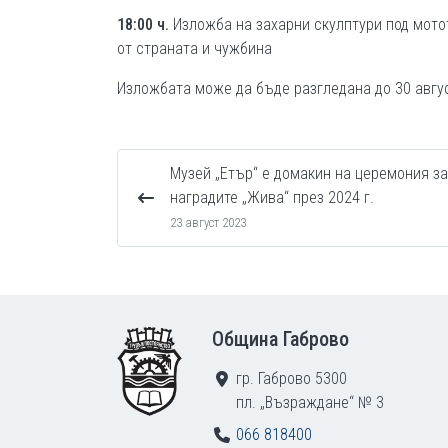
18:00
ч.
Изложба на захарни скулптури под мотото
от страната и чужбина
Изложбата може да бъде разгледана до 30 авгу
Музей „Етър“ е домакин на церемония за
наградите „Жива“ през 2024 г.
23 август 2023
Footer
Община Габрово
гр. Габрово 5300
пл. „Възраждане“ № 3
066 818400