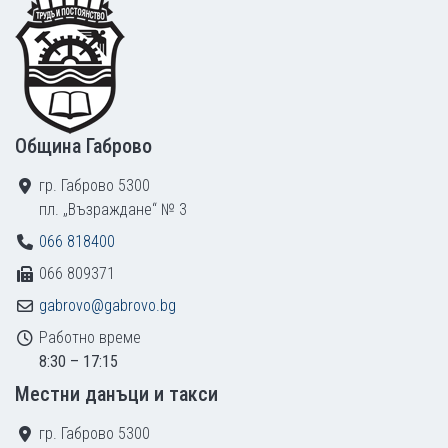
Footer
Община Габрово
гр. Габрово 5300
пл. „Възраждане“ № 3
066 818400
066 809371
gabrovo@gabrovo.bg
Работно време
8:30 – 17:15
Местни данъци и такси
гр. Габрово 5300