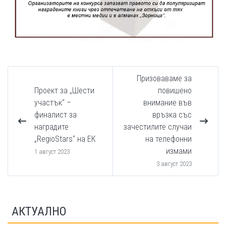
Призоваваме за
Проект за „Шести
повишено
участък“ –
внимание във
финалист за
връзка със
наградите
зачестилите случаи
„RegioStars“ на ЕК
на телефонни
измами
1 август 2023
3 август 2023
АКТУАЛНО