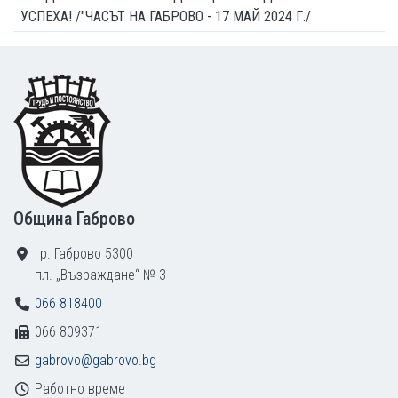
УСПЕХА! /"ЧАСЪТ НА ГАБРОВО - 17 МАЙ 2024 Г./
Footer
Община Габрово
гр. Габрово 5300
пл. „Възраждане“ № 3
066 818400
066 809371
gabrovo@gabrovo.bg
Работно време