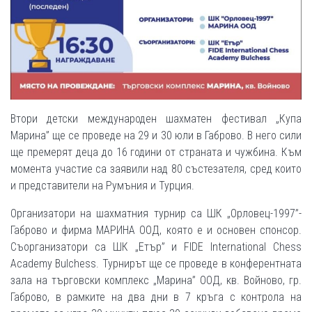
Втори детски международен шахматен фестивал „Купа
Марина” ще се проведе на 29 и 30 юли в Габрово. В него сили
ще премерят деца до 16 години от страната и чужбина. Към
момента участие са заявили над 80 състезателя, сред които
и представители на Румъния и Турция.
Организатори на шахматния турнир са ШК „Орловец-1997”-
Габрово и фирма МАРИНА ООД, която е и основен спонсор.
Съорганизатори са ШК „Етър” и FIDE International Chess
Academy Bulchess. Турнирът ще се проведе в конферентната
зала на търговски комплекс „Марина” ООД, кв. Войново, гр.
Габрово, в рамките на два дни в 7 кръга с контрола на