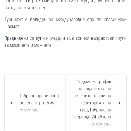
времето за игра 30 минути плюс 30 секунди добавено време
на ход на състезател.
Турнирът е валиден за международно ело по класически
шахмат.
Предвидени са купи и медали във всички възрастови групи
за момичета и момчета.
Седмичен график
за поддръжка на
Габрово прави нова
зелените площи на
зелена стратегия
територията на
град Габрово за
24 юли 2023
периода 24-28 юли
27 юли 2023