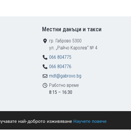
Местни данъци и такси
гр. Габрово 5300
ул. „Райчо Каролев“ № 4
066 804775
066 804776
mdt@gabrovo.bg
Работно време
8:15 – 16:30
получавате най-доброто изживяване
Научете повече
азени.