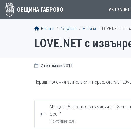
ОБЩИНА ГАБРОВО
АКТУАЛНО
Начало
Актуално
Новини
LOVE.NET с извъ
LOVE.NET с извънр
2 октомври 2011
Поради големия зрителски интерес, филмът LOVE
Младата българска анимация в "Смеше
фест"
1 октомври 2011