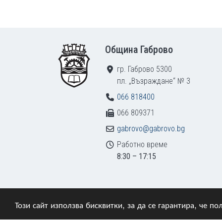
Footer
Община Габрово
гр. Габрово 5300
пл. „Възраждане“ № 3
066 818400
066 809371
gabrovo@gabrovo.bg
Работно време
8:30 – 17:15
Този сайт използва бисквитки, за да се гарантира, че 
© 2009–2026 Община Габрово. Всички права зап