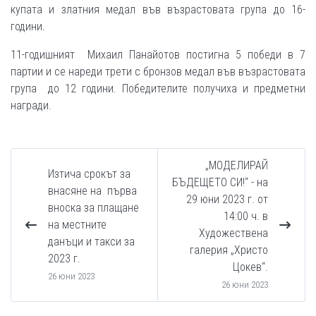
купата и златния медал във възрастовата група до 16-
години.
11-годишният Михаил Панайотов постигна 5 победи в 7
партии и се нареди трети с бронзов медал във възрастовата
група до 12 години. Победителите получиха и предметни
награди.
„МОДЕЛИРАЙ
Изтича срокът за
БЪДЕЩЕТО СИ!“ - на
внасяне на първа
29 юни 2023 г. от
вноска за плащане
14:00 ч. в
на местните
Художествена
данъци и такси за
галерия „Христо
2023 г.
Цокев“.
26 юни 2023
26 юни 2023