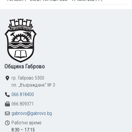
Footer
Община Габрово
гр. Габрово 5300
пл. „Възраждане“ № 3
066 818400
066 809371
gabrovo@gabrovo.bg
Работно време
8:30 – 17:15