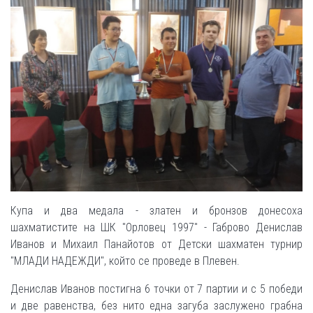
Купа и два медала - златен и бронзов донесоха
шахматистите на ШК "Орловец 1997" - Габрово Денислав
Иванов и Михаил Панайотов от Детски шахматен турнир
"МЛАДИ НАДЕЖДИ", който се проведе в Плевен.
Денислав Иванов постигна 6 точки от 7 партии и с 5 победи
и две равенства, без нито една загуба заслужено грабна