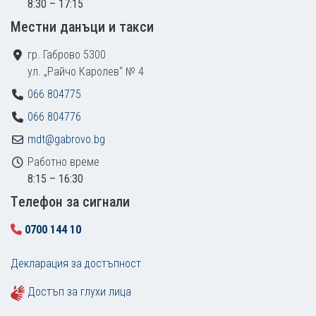
8:30 – 17:15
Местни данъци и такси
гр. Габрово 5300
ул. „Райчо Каролев“ № 4
066 804775
066 804776
mdt@gabrovo.bg
Работно време
8:15 – 16:30
Tелефон за сигнали
0700 144 10
Декларация за достъпност
Достъп за глухи лица