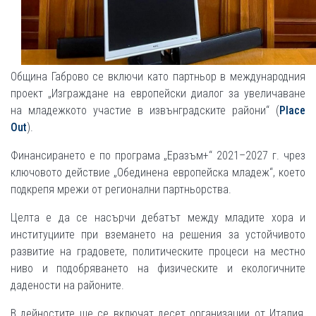
Община Габрово се включи като партньор в международния
проект „Изграждане на европейски диалог за увеличаване
на младежкото участие в извънградските райони“ (
Рlace
Оut
).
Финансирането е по програма „Еразъм+“ 2021–2027 г. чрез
ключовото действие „Обединена европейска младеж“, което
подкрепя мрежи от регионални партньорства.
Целта е да се насърчи дебатът между младите хора и
институциите при вземането на решения за устойчивото
развитие на градовете, политическите процеси на местно
ниво и подобряването на физическите и екологичните
дадености на районите.
В дейностите ще се включат десет организации от Италия,