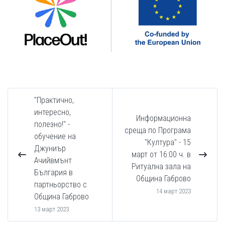
"Практично,
интересно,
Информационна
полезно!" -
среща по Програма
обучение на
"Култура" - 15
Джуниър
март от 16:00 ч. в
Ачийвмънт
Ритуална зала на
България в
Община Габрово
партньорство с
14 март 2023
Община Габрово
13 март 2023