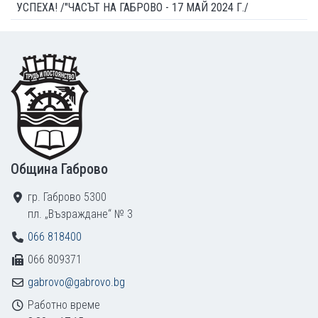
УСПЕХА! /"ЧАСЪТ НА ГАБРОВО - 17 МАЙ 2024 Г./
Footer
Община Габрово
гр. Габрово 5300
пл. „Възраждане“ № 3
066 818400
066 809371
gabrovo@gabrovo.bg
Работно време