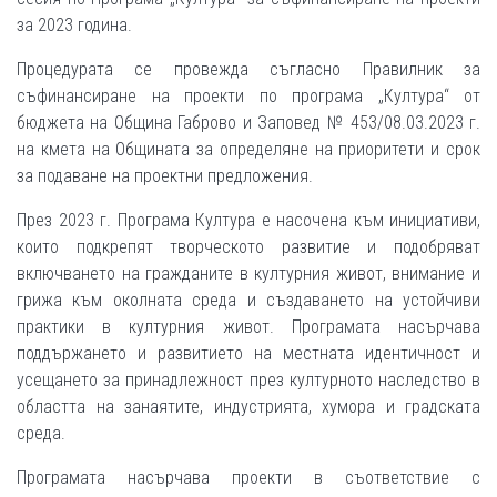
за 2023 година.
Процедурата се провежда съгласно Правилник за
съфинансиране на проекти по програма „Култура“ от
бюджета на Община Габрово и Заповед № 453/08.03.2023 г.
на кмета на Общината за определяне на приоритети и срок
за подаване на проектни предложения.
През 2023 г. Програма Култура е насочена към инициативи,
които подкрепят творческото развитие и подобряват
включването на гражданите в културния живот, внимание и
грижа към околната среда и създаването на устойчиви
практики в културния живот. Програмата насърчава
поддържането и развитието на местната идентичност и
усещането за принадлежност през културното наследство в
областта на занаятите, индустрията, хумора и градската
среда.
Програмата насърчава проекти в съответствие с