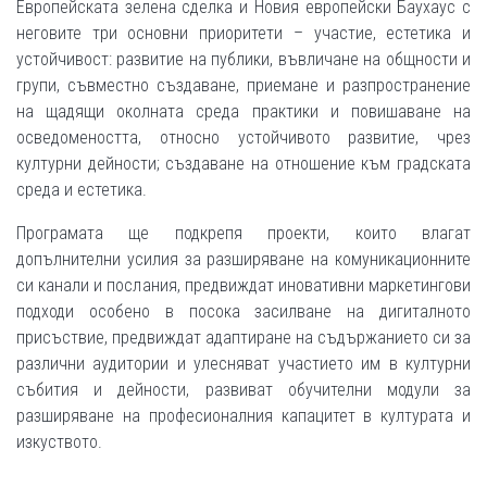
Европейската зелена сделка и Новия европейски Баухаус с
неговите три основни приоритети – участие, естетика и
устойчивост: развитие на публики, въвличане на общности и
групи, съвместно създаване, приемане и разпространение
на щадящи околната среда практики и повишаване на
осведомеността, относно устойчивото развитие, чрез
културни дейности; създаване на отношение към градската
среда и естетика.
Програмата ще подкрепя проекти, които влагат
допълнителни усилия за разширяване на комуникационните
си канали и послания, предвиждат иновативни маркетингови
подходи особено в посока засилване на дигиталното
присъствие, предвиждат адаптиране на съдържанието си за
различни аудитории и улесняват участието им в културни
събития и дейности, развиват обучителни модули за
разширяване на професионалния капацитет в културата и
изкуството.