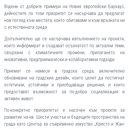
Водени от добрите примери на Новия европейски Баухаус,
дейностите по този приоритет се насърчава да предлагат
нов поглед към местата, които обитаваме и към връзката ни
с естествената среда.
Допълнително ще се насърчава изпълнението на проекти,
които информират и създават осъзнатост по актуални теми,
свързани с климатичните промени, прилагането на
иновативни, предприемачески и колаборативни подходи.
Приемат се намеси в градска среда, включително
обновяване на градския дизайн, които целят да постигнат
естетични, устойчиви и приобщаващи решения, и които
предоставят възможност за по-добра социализация и
активен живот.
По-конкретно приоритетът е насочен към проекти за
развитие на кв. Шести участък и бъдещите пространства на
града като Център за съвременно изкуство „Кристо и Жан-