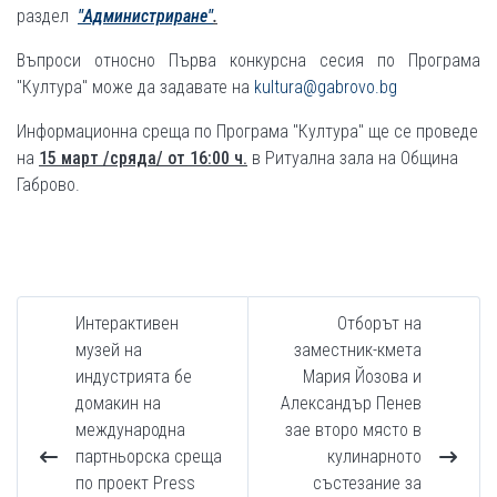
раздел
"Администриране"
.
Въпроси относно Първа конкурсна сесия по Програма
"Култура" може да задавате на
kultura@gabrovo.bg
Информационна среща по Програма "Култура" ще се проведе
на
15 март /сряда/ от 16:00 ч.
в Ритуална зала на Община
Габрово.
Интерактивен
Отборът на
музей на
заместник-кмета
индустрията бе
Мария Йозова и
домакин на
Александър Пенев
международна
зае второ място в
партньорска среща
кулинарното
по проект Press
състезание за