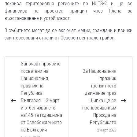
покрива териториално регионите по NUTS-2 и ще се
финансира на проектен принцип чрез Плана за
възстановяване и устойчивост.
В събитието могат да се включат медии, граждани и всички
заинтересовани страни от Северен централен район.
Започват проявите,
посветени на
За Националния
Националния
празник
празник на
транзитното
Република
движение през
България – 3 март
Шипка ще се
и отбелязването
пренасочва към
на145-та годишнина
Прохода на
от Освобождението
Републиката
на България
2 март 2023