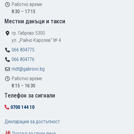
Работно време
8:30 – 17:15
Местни данъци и такси
гр. Габрово 5300
ул. „Райчо Каролев“ № 4
066 804775
066 804776
mdt@gabrovo.bg
Работно време
8:15 – 16:30
Tелефон за сигнали
0700 144 10
Декларация за достъпност
Достъп за глухи лица