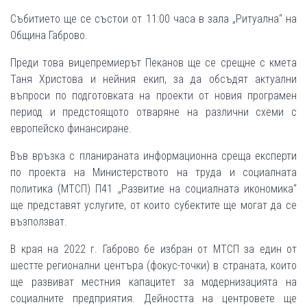
Събитието ще се състои от 11:00 часа в зала „Ритуална“ на
Община Габрово.
Преди това вицепремиерът Пеканов ще се срещне с кмета
Таня Христова и нейния екип, за да обсъдят актуални
въпроси по подготовката на проекти от новия програмен
период и предстоящото отваряне на различни схеми с
европейско финансиране.
Във връзка с планираната информационна среща експерти
по проекта на Министерството на труда и социалната
политика (МТСП) П41 „Развитие на социалната икономика“
ще представят услугите, от които субектите ще могат да се
възползват.
В края на 2022 г. Габрово бе избран от МТСП за един от
шестте регионални центъра (фокус-точки) в страната, които
ще развиват местния капацитет за модернизацията на
социалните предприятия. Дейността на центровете ще