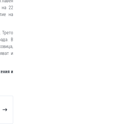
главен
 на 22
тие на
. Трето
ада. В
ховица,
вяват и
жения и