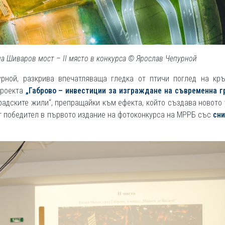
а Шиваров мост – II място в конкурса © Ярослав Чепурной
рной, разкрива впечатляваща гледка от птичи поглед на кръ
проекта
„Габрово – инвестиции за изграждане на съвременна г
Градските жили“, препращайки към ефекта, който създава новото
ят победител в първото издание на фотоконкурса на МРРБ със
сни