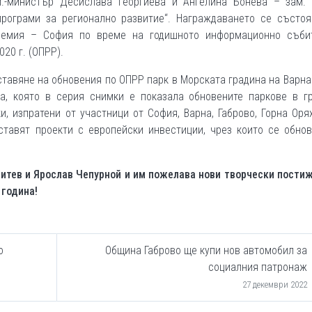
м.-министър Десислава Георгиева и Ангелина Бонева – зам. 
програми за регионално развитие“. Награждаването се състоя
демия – София по време на годишното информационно съби
20 г. (ОПРР).
тавяне на обновения по ОПРР парк в Морската градина на Варна
а, която в серия снимки е показала обновените паркове в гр
, изпратени от участници от София, Варна, Габрово, Горна Оря
дставят проекти с европейски инвестиции, чрез които се обно
итев и Ярослав Чепурной и им пожелава нови творчески пости
 година!
о
Община Габрово ще купи нов автомобил за
социалния патронаж
27 декември 2022