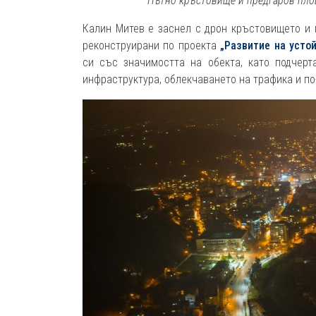
Пътно кръстовище и предгаров площ
Калин Митев е заснел с дрон кръстовището и 
реконструирани по проекта
„Развитие на усто
си със значимостта на обекта, като подчерт
инфраструктура, облекчаването на трафика и по