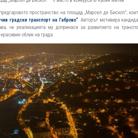
ад „Марсел де Бископ“ – II място в конкурса © Калин Митев
предгаровото пространство на площад „Марсел де Бископ“, кои
йчив градски транспорт на Габрово“
. Авторът мотивира кандид
ава, че реализацията му допринася за развитието на транспо
-красивия облик на града.