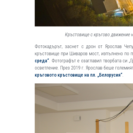
Кръстовище с кръгово движение н
Фотокадърът, заснет с дрон от Ярослав Чепу
кръстовище при Шиваров мост, изпълнено по 
среда“
. Фотографът е озаглавил творбата си „
осветление. През 2019 г. Ярослав беше големи
кръговото кръстовище на пл. „Белорусия“
.