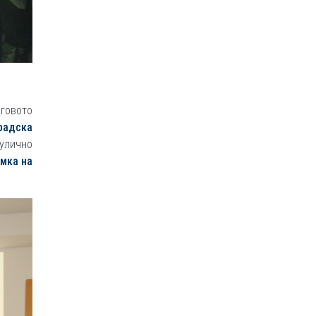
говото
радска
 улично
мка на