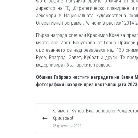
Фотографите получиха своите отличия от за
директор на ГД „Стратегическо планиране и 
декември в Националната художествена ака
Оперативна програма „Региони в растеж“ 2014-20
Първа награда спечели Красимир Коев за предс
място зае Ивет Бабулкова от Горна Оряховиц
състезанието се надпреварваха над 130 снимки
Русе, Разград, Завет, Кубрат и други. Те пре
модернизират българските градове.
Община Габрово честити наградите на Калин М
фотографски находки през настъпващата 2023
Климент Кунев: Благословено Рождеств
Христово!
25 декември 2022