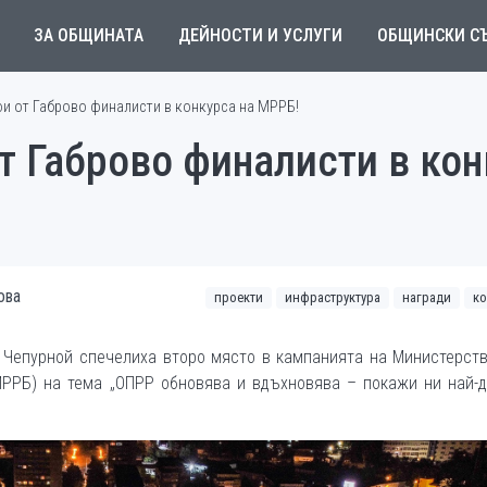
ЗА ОБЩИНАТА
ДЕЙНОСТИ И УСЛУГИ
ОБЩИНСКИ С
и от Габрово финалисти в конкурса на МРРБ!
 Габрово финалисти в кон
ова
проекти
инфраструктура
награди
ко
 Чепурной спечелиха второ място в кампанията на Министерст
МРРБ) на тема „ОПРР обновява и вдъхновява – покажи ни най-