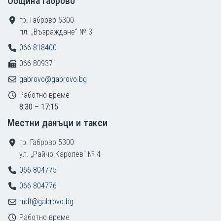
Община Габрово
гр. Габрово 5300
пл. „Възраждане“ № 3
066 818400
066 809371
gabrovo@gabrovo.bg
Работно време
8:30 – 17:15
Местни данъци и такси
гр. Габрово 5300
ул. „Райчо Каролев“ № 4
066 804775
066 804776
mdt@gabrovo.bg
Работно време