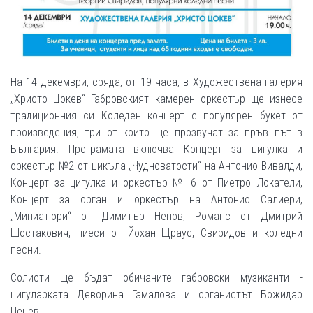
На 14 декември, сряда, от 19 часа, в Художествена галерия
„Христо Цокев“ Габровският камерен оркестър ще изнесе
традиционния си Коледен концерт с популярен букет от
произведения, три от които ще прозвучат за пръв път в
България. Програмата включва Концерт за цигулка и
оркестър №2 от цикъла „Чудноватости“ на Антонио Вивалди,
Концерт за цигулка и оркестър № 6 от Пиетро Локатели,
Концерт за орган и оркестър на Антонио Салиери,
„Миниатюри“ от Димитър Ненов, Романс от Дмитрий
Шостакович, пиеси от Йохан Щраус, Свиридов и коледни
песни.
Солисти ще бъдат обичаните габровски музиканти -
цигуларката Деворина Гамалова и органистът Божидар
Пенев.