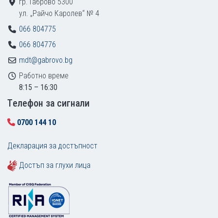
гр. Габрово 5300
ул. „Райчо Каролев“ № 4
066 804775
066 804776
mdt@gabrovo.bg
Работно време
8:15 – 16:30
Tелефон за сигнали
0700 144 10
Декларация за достъпност
Достъп за глухи лица