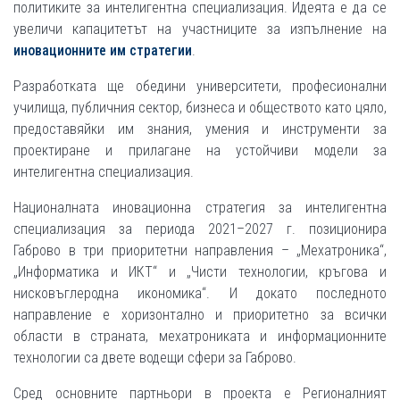
политиките за интелигентна специализация. Идеята е да се
увеличи капацитетът на участниците за изпълнение на
иновационните им стратегии
.
Разработката ще обедини университети, професионални
училища, публичния сектор, бизнеса и обществото като цяло,
предоставяйки им знания, умения и инструменти за
проектиране и прилагане на устойчиви модели за
интелигентна специализация.
Националната иновационна стратегия за интелигентна
специализация за периода 2021–2027 г. позиционира
Габрово в три приоритетни направления – „Мехатроника“,
„Информатика и ИКТ“ и „Чисти технологии, кръгова и
нисковъглеродна икономика“. И докато последното
направление е хоризонтално и приоритетно за всички
области в страната, мехатрониката и информационните
технологии са двете водещи сфери за Габрово.
Сред основните партньори в проекта е Регионалният