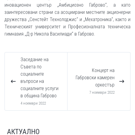
иновационен център „Амбициозно Габрово“, а като
заинтересовани страни са асоциирани местните акционерни
дружества „Сенстейт Технолоджис“ и „Мехатроника“, както и
Техническият университет и Професионалната техническа
гимназия „Д-р Никола Василиади“ в Габрово.
Заседание на
Съвета по
Концерт на
социалните
Габровски камерен
въпроси на
оркестър
социалните услуги
7 ноември 2022
в община Габрово
4 ноември 2022
АКТУАЛНО