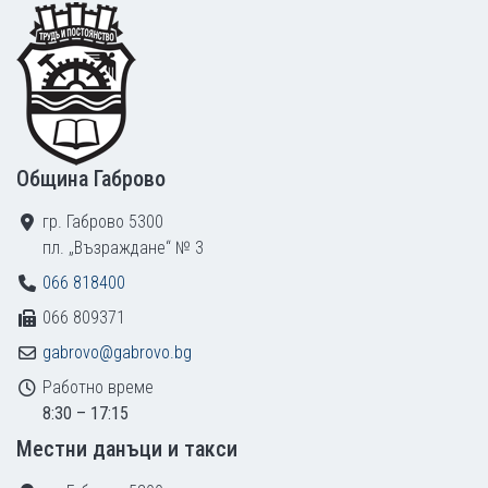
Footer
Община Габрово
гр. Габрово 5300
пл. „Възраждане“ № 3
066 818400
066 809371
gabrovo@gabrovo.bg
Работно време
8:30 – 17:15
Местни данъци и такси