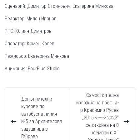
Сценарий: Димитър Стоянович, Екатерина Минкова
Редактор: Милен Иванов
РТС: Юлиян Димитров
Оператор: Камен Колев
Режисьор: Екатерина Минкова
Анимация: FourPlus Studio
Самостоятелна
Допълнителни
изложба на проф. д-
курсове по
р Красимир Русев
автобусна линия
„2015 <-----> 2022”
№5 за Архангелова
се открива на 8
задушница в
ноември в ХГ
Габрово