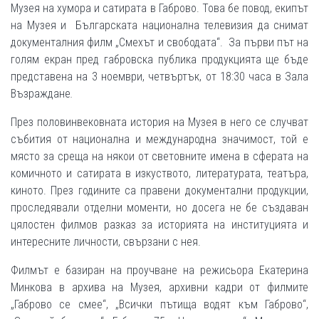
Музея на хумора и сатирата в Габрово. Това бе повод, екипът
на Музея и Българската национална телевизия да снимат
документалния филм „Смехът и свободата“. За първи път на
голям екран пред габровска публика продукцията ще бъде
представена на 3 ноември, четвъртък, от 18:30 часа в Зала
Възраждане
.
През половинвековната история на Музея в него се случват
събития от национална и международна значимост, той е
място за среща на някои от световните имена в сферата на
комичното и сатирата в изкуството, литературата, театъра,
киното. През годините са правени документални продукции,
проследявали отделни моменти, но досега не бе създаван
цялостен филмов разказ за историята на институцията и
интересните личности, свързани с нея.
Филмът е базиран на проучване на режисьора Екатерина
Минкова в архива на Музея, архивни кадри от филмите
„Габрово се смее“, „Всички пътища водят към Габрово“,