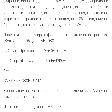
„Здравей, биенале“, „Габрово 75 – На своя земя“, „Меридиани
на смеха“, „Светът според Тодор Цонев“ , интервюта с бивши
и настоящи служители, интервюирани са и представители на
журито и наградени творци от последното 25-то издание на
биеналето, както и външни сътрудници на Музея.
Проектът се реализира с финансовата подкрепа на Програма
„Култура“ на Община ГАБРОВО.
Тийзър: https://youtu.be/Ea40ETChj_M
Трейлър: https://youtu.be/ZuEiEf2l9eE
***
СМЕХЪТ И СВОБОДАТА
Копродукция на Българска национална телевизия и Музея на
хумора и сатирата
Изпълнителен продуцент: Милен Иванов