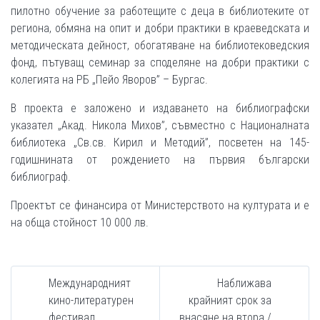
пилотно обучение за работещите с деца в библиотеките от
региона, обмяна на опит и добри практики в краеведската и
методическата дейност, обогатяване на библиотековедския
фонд, пътуващ семинар за споделяне на добри практики с
колегията на РБ „Пейо Яворов” – Бургас.
В проекта е заложено и издаването на библиографски
указател „Акад. Никола Михов”, съвместно с Националната
библиотека „Св.св. Кирил и Методий”, посветен на 145-
годишнината от рождението на първия български
библиограф.
Проектът се финансира от Министерството на културата и е
на обща стойност 10 000 лв.
Международният
Наближава
кино-литературен
крайният срок за
фестивал
внасяне на втора /