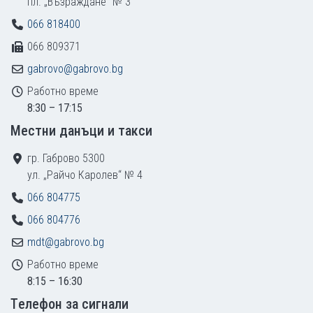
пл. „Възраждане“ № 3
066 818400
066 809371
gabrovo@gabrovo.bg
Работно време
8:30 – 17:15
Местни данъци и такси
гр. Габрово 5300
ул. „Райчо Каролев“ № 4
066 804775
066 804776
mdt@gabrovo.bg
Работно време
8:15 – 16:30
Tелефон за сигнали