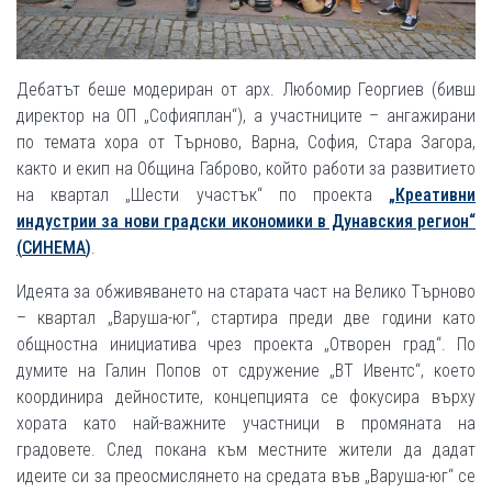
Дебатът беше модериран от арх. Любомир Георгиев (бивш
директор на ОП „Софияплан“), а участниците – ангажирани
по темата хора от Търново, Варна, София, Стара Загора,
както и екип на Община Габрово, който работи за развитието
на квартал „Шести участък“ по проекта
„Креативни
индустрии за нови градски икономики в Дунавския регион“
(
СИНЕМА
)
.
Идеята за обживяването на старата част на Велико Търново
– квартал „Варуша-юг“, стартира преди две години като
общностна инициатива чрез проекта „Отворен град“. По
думите на Галин Попов от сдружение „ВТ Ивентс“, което
координира дейностите, концепцията се фокусира върху
хората като най-важните участници в промяната на
градовете. След покана към местните жители да дадат
идеите си за преосмислянето на средата във „Варуша-юг“ се