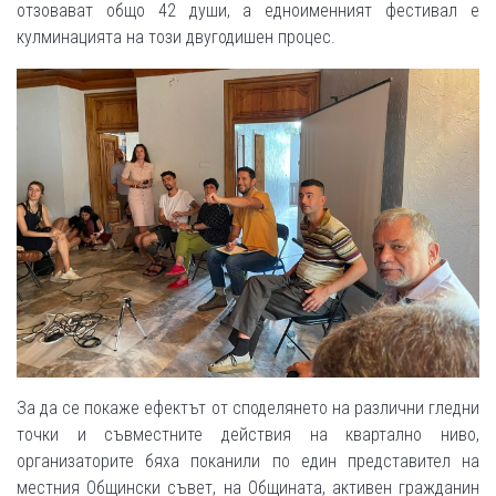
отзовават общо 42 души, а едноименният фестивал е
кулминацията на този двугодишен процес.
За да се покаже ефектът от споделянето на различни гледни
точки и съвместните действия на квартално ниво,
организаторите бяха поканили по един представител на
местния Общински съвет, на Общината, активен гражданин