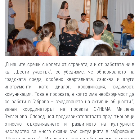
„В нашите срещи с колеги от страната, а и от работата ни в
кв. „Шести участък“, се убедихме, че обновяването на
градската среда, особено кварталната, изисква и други
инструменти като диалог, координация, видимост,
комуникация. Това е посоката, в която има необходимост да
се работи в Габрово – създаването на активни общности.“,
заяви координаторът на проекта СИНЕМА Миглена
Въгленова. Според нея предизвикателствата пред търновци
относно съхраняването и развитието на културното
наследство са много сходни със ситуацията в габровския
„Шести участък“. „И ние като вас се сблъскваме с местни