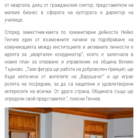
от квартала, деец от гражданския сектор, представители на
малкия бизнес в сферата на културата и директор на
училище.
Според заместник-кмета по хуманитарни дейности Нейко
Генчев един от възможните начини за подобряване на
комуникацията между институциите и активните личности е
идеята за „квартален координатор“, която е залегнала в
новия план за опазване и управление на община Велико
Търново. „Тази фигура ще работи на доброволен принцип, ще
бъде излъчена от жителите на „Варуша-юг“ и ще играе
ролята на посредник, за да са защитени и удовлетворени
интересите на всички. От друга страна, Общината също ще
определи свой представител.“, поясни Генчев.