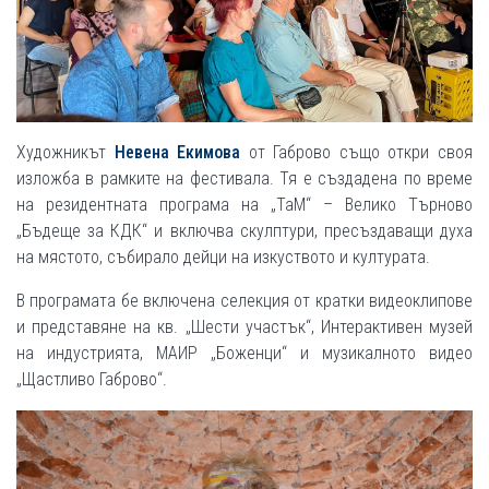
Художникът
Невена Екимова
от Габрово също откри своя
изложба в рамките на фестивала. Тя е създадена по време
на резидентната програма на „ТаМ“ – Велико Търново
„Бъдеще за КДК“ и включва скулптури, пресъздаващи духа
на мястото, събирало дейци на изкуството и културата.
В програмата бе включена селекция от кратки видеоклипове
и представяне на кв. „Шести участък“, Интерактивен музей
на индустрията, МАИР „Боженци“ и музикалното видео
„Щастливо Габрово“.