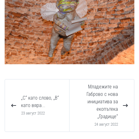
Младежите на
Габрово с нова
„С“ като слово, „В“
инициатива за
като вяра...
екопътека
23 август 2022
„Градище“
24 август 2022