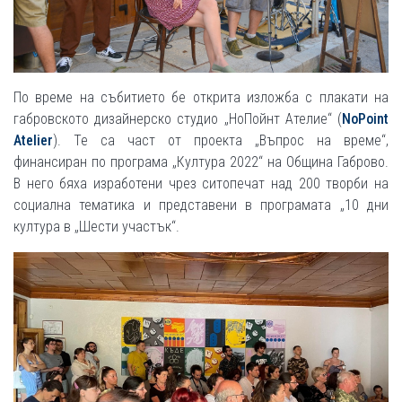
По време на събитието бе открита изложба с плакати на
габровското дизайнерско студио „НоПойнт Ателие“ (
NoPoint
Atelier
). Те са част от проекта „Въпрос на време“,
финансиран по програма „Култура 2022“ на Община Габрово.
В него бяха изработени чрез ситопечат над 200 творби на
социална тематика и представени в програмата „10 дни
култура в „Шести участък“.