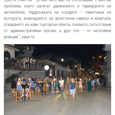
проблеми, които засягат движението и паркирането на
автомобили, поддръжката на сградите – паметници на
културата, въвеждането на артистични намеси в квартала,
отварянето на нови търговски обекти, понякога съпътствани
от административни пречки, а друг път – от негативни
реакции.“, каза тя.