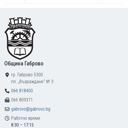
Footer
Община Габрово
гр. Габрово 5300
пл. „Възраждане“ № 3
066 818400
066 809371
gabrovo@gabrovo.bg
Работно време
8:30 – 17:15