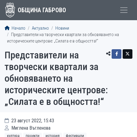
ОБЩИНА ГАБРОВО
Начало
Актуално
Новини
Представители на творчески квартали за обновяването на
историческите центрове: „Силата е в общността!“
Представители на
творчески квартали за
обновяването на
историческите центрове:
„Силата е в общността!“
23 август 2022, 15:43
Миглена Въгленова
култура
проекти
история
фестивали