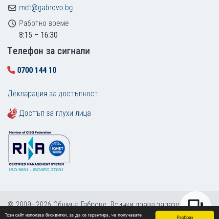
mdt@gabrovo.bg
Работно време
8:15 – 16:30
Tелефон за сигнали
0700 144 10
Декларация за достъпност
Достъп за глухи лица
© 2009–2026 Община Габрово. Всички права запазени.
Този сайт използва бисквитки, за да се гарантира, че получавате
Карта на сайта
Разбрах