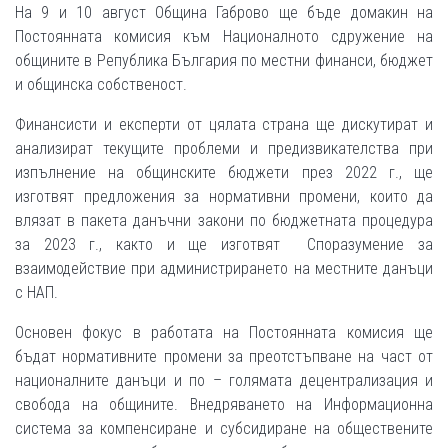
На 9 и 10 август Община Габрово ще бъде домакин на
Постоянната комисия към Националното сдружение на
общините в Република България по местни финанси, бюджет
и общинска собственост.
Финансисти и експерти от цялата страна ще дискутират и
анализират текущите проблеми и предизвикателства при
изпълнение на общинските бюджети през 2022 г., ще
изготвят предложения за нормативни промени, които да
влязат в пакета данъчни закони по бюджетната процедура
за 2023 г., както и ще изготвят Споразумение за
взаимодействие при администрирането на местните данъци
с НАП.
Основен фокус в работата на Постоянната комисия ще
бъдат нормативните промени за преотстъпване на част от
националните данъци и по – голямата децентрализация и
свобода на общините. Внедряването на Информационна
система за компенсиране и субсидиране на обществените