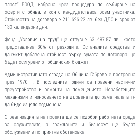
пласт“ ЕООД, избрана чрез процедура по събиране на
оферти с обява, в която кандидатстваха осем участника.
Стойността на договора е 211 626.22 лв. без ДДС и срок от
130 календарни дни.
Фонд „Условия на труд“ ще отпусне 63 487.87 лв., което
представлява 30% от разходите. Останалите средства и
данъкът добавена стойност върху сумата по договора ще
бъдат осигурени от общинския бюджет.
Административната сграда на Община Габрово е построена
през 1970 г. В последните години са правени частични
преустройства и ремонти на помещенията. Неработещите
механизми и износването на дървената дограма налага тя
да бъде изцяло подменена.
С реализацията на проекта ще се подобри работната среда
за служителите, а гражданите и бизнесът ще бъдат
обслужвани в по-приятна обстановка.