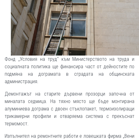
Фонд „Условия на труд“ към Министерството на труда и
социалната политика ще финансира част от дейностите по
подмяна на дограмата в сградата на общинската
администрация.
Демонтажът на старите дървени прозорци започна от
миналата седмица. На тяхно място ще бъде монтирана
алуминиева дограма с двоен стъклопакет, термоизолиращи
трикамерни профили и oтваряема система с прекъснат
термомост.
Изпълнител на ремонтните работи е ловешката фирма „Вени