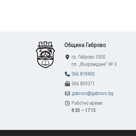
Footer
Община Габрово
гр. Габрово 5300
пл. „Възраждане“ № 3
066 818400
066 809371
gabrovo@gabrovo.bg
Работно време
8:30 – 17:15