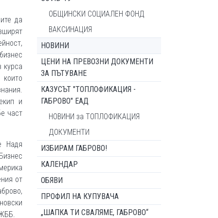
ОБЩИНСКИ СОЦИАЛЕН ФОНД
ите да
ВАКСИНАЦИЯ
азширят
йност,
НОВИНИ
бизнес
ЦЕНИ НА ПРЕВОЗНИ ДОКУМЕНТИ
в курса
ЗА ПЪТУВАНЕ
 които
КАЗУСЪТ "ТОПЛОФИКАЦИЯ -
нания.
ГАБРОВО" ЕАД
екип и
бе част
НОВИНИ за ТОПЛОФИКАЦИЯ
ДОКУМЕНТИ
е Надя
ИЗБИРАМ ГАБРОВО!
изнес
КАЛЕНДАР
Америка
ения от
ОБЯВИ
аброво,
ПРОФИЛ НА КУПУВАЧА
новски
„ШАПКА ТИ СВАЛЯМЕ, ГАБРОВО“
СЖББ.