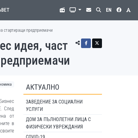
ЪВЕТ
EN
 за стартиращи предприемачи
ес идея, част
 предприемачи
номика
АКТУАЛНО
изнес
ЗАВЕДЕНИЕ ЗА СОЦИАЛНИ
. След
УСЛУГИ
ена от
ДОМ ЗА ПЪЛНОЛЕТНИ ЛИЦА С
ните в
ФИЗИЧЕСКИ УВРЕЖДАНИЯ
своите
COVID-19