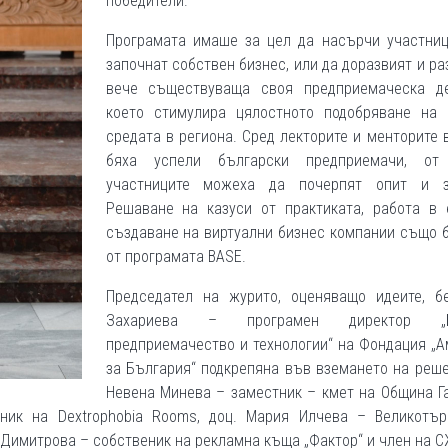
победители.
Програмата имаше за цел да насърчи участниц
започнат собствен бизнес, или да доразвият и р
вече съществуваща своя предприемаческа де
което стимулира цялостното подобряване на 
средата в региона. Сред лекторите и менторите 
бяха успели български предприемачи, от
участниците можеха да почерпят опит и з
Решаване на казуси от практиката, работа в 
създаване на виртуални бизнес компании също 
от програмата BASE.
Председател на журито, оценяващо идеите, б
Захариева – програмен директор „Б
предприемачество и технологии“ на Фондация „
за България“ подкрепяна във вземането на реш
Невена Минева – заместник – кмет на Община Г
ник на Dextrophobia Rooms, доц. Мария Илчева – Великотър
а Димитрова – собственик на рекламна къща „Фактор“ и член на 