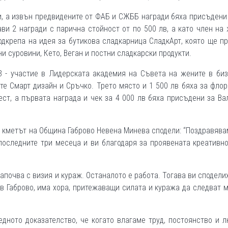
и, а извън предвидените от ФАБ и СЖББ награди бяха присъдени
ви 2 награди с парична стойност от по 500 лв, а като член на
одкрепа на идея за бутикова сладкарница СладкАрт, която ще п
и суровини, Кето, Веган и постни сладкарски продукти.
 - участие в Лидерската академия на Съвета на жените в биз
ите Смарт дизайн и Сръчко. Трето място и 1 500 лв бяха за фло
ест, а първата награда и чек за 4 000 лв бяха присъдени за В
 кметът на Община Габрово Невена Минева сподели: “Поздравява
последните три месеца и ви благодаря за проявената креативн
започва с визия и кураж. Останалото е работа. Тогава ви споделих
 в Габрово, има хора, притежаващи силата и куража да следват 
едното доказателство, че когато влагаме труд, постоянство и 