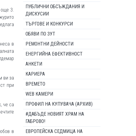
ПУБЛИЧНИ ОБСЪЖДАНИЯ И
 още 3.
ДИСКУСИИ
 журито
ТЪРГОВЕ И КОНКУРСИ
редлага
ОБЯВИ ПО ЗУТ
неса в
РЕМОНТНИ ДЕЙНОСТИ
ралната
ЕНЕРГИЙНА ЕФЕКТИВНОСТ
алдемар
АНКЕТИ
КАРИЕРА
м ви за
ВРЕМЕТО
ост при
WEB КАМЕРИ
ПРОФИЛ НА КУПУВАЧА (АРХИВ)
, че са
мечтите
#ДАБЪДЕ НОВИЯТ ХРАМ НА
ГАБРОВО!
любов в
ЕВРОПЕЙСКА СЕДМИЦА НА