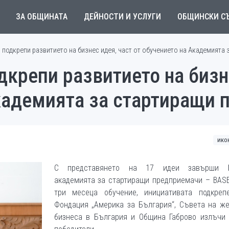
ЗА ОБЩИНАТА
ДЕЙНОСТИ И УСЛУГИ
ОБЩИНСКИ С
подкрепи развитието на бизнес идея, част от обучението на Академията
крепи развитието на бизн
Академията за стартиращи
ико
С представянето на 17 идеи завърши Б
академията за стартиращи предприемачи – BASE
три месеца обучение, инициативата подкреп
Фондация „Америка за България“, Съвета на же
бизнеса в България и Община Габрово излъчи 