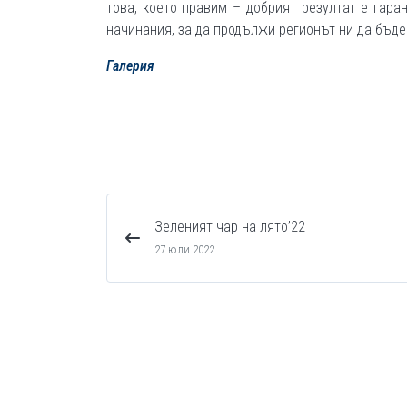
това, което правим – добрият резултат е гара
начинания, за да продължи регионът ни да бъде 
Галерия
Зеленият чар на лято’22
27 юли 2022