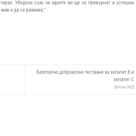
нтиран. Убедена съм, че идеите ви ще се превърнат в успешни
жив и да се развива.”
Безплатно доброволно тестване за хепатит В и
хепатит С
28 юли 2022