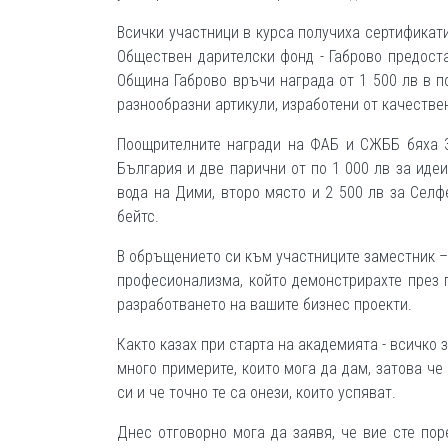
Всички участници в курса получиха сертификат
Обществен дарителски фонд - Габрово предоста
Община Габрово връчи награда от 1 500 лв в п
разнообразни артикули, изработени от качествен
Поощрителните награди на ФАБ и СЖББ бяха 3
България и две парични от по 1 000 лв за иде
вода на Дими, второ място и 2 500 лв за Селф
бейтс.
В обръщението си към участниците заместник –
професионализма, който демонстрирахте през 
разработването на вашите бизнес проекти.
Както казах при старта на академията - всичко 
много примерите, които мога да дам, затова че
си и че точно те са онези, които успяват.
Днес отговорно мога да заявя, че вие сте пор