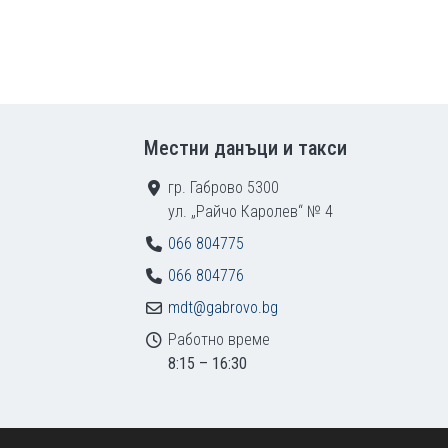
Местни данъци и такси
гр. Габрово 5300
ул. „Райчо Каролев“ № 4
066 804775
066 804776
mdt@gabrovo.bg
Работно време
8:15 – 16:30