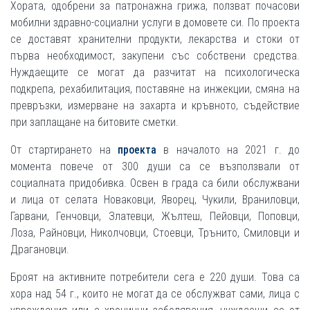
Хората, одобрени за патронажна грижа, ползват почасови
мобилни здравно-социални услуги в домовете си. По проекта
се доставят хранителни продукти, лекарства и стоки от
първа необходимост, закупени със собствени средства.
Нуждаещите се могат да разчитат на психологическа
подкрепа, рехабилитация, поставяне на инжекции, смяна на
превръзки, измерване на захарта и кръвното, съдействие
при заплащане на битовите сметки.
От стартирането на
проекта
в началото на 2021 г. до
момента повече от 300 души са се възползвали от
социалната придобивка. Освен в града са били обслужвани
и лица от селата Новаковци, Яворец, Чукили, Враниловци,
Гарвани, Генчовци, Златевци, Жълтеш, Пейовци, Поповци,
Лоза, Райновци, Николчовци, Стоевци, Трънито, Смиловци и
Драгановци.
Броят на активните потребители сега е 220 души. Това са
хора над 54 г., които не могат да се обслужват сами, лица с