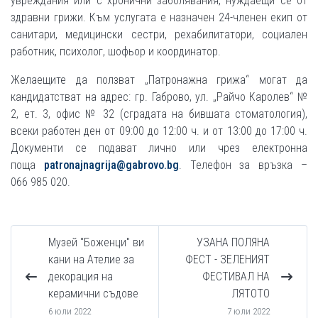
увреждания или с хронични заболявания, нуж­даещи се от
здравни грижи. Към услугата е назначен 24-членен екип от
санитари, медицински сестри, рехабилитатори, социален
работник, психолог, шофьор и координатор.
Желаещите да ползват „Патронажна грижа“ могат да
кандидатстват на адрес: гр. Габрово, ул. „Райчо Каролев“ №
2, ет. 3, офис № 32 (сградата на бившата стоматология),
всеки работен ден от 09:00 до 12:00 ч. и от 13:00 до 17:00 ч.
Документи се подават лично или чрез електронна
поща
patronajnagrija@gabrovo.bg
. Телефон за връзка –
066 985 020.
Музей "Боженци" ви
УЗАНА ПОЛЯНА
кани на Ателие за
ФЕСТ - ЗЕЛЕНИЯТ
декорация на
ФЕСТИВАЛ НА
керамични съдове
ЛЯТОТО
6 юли 2022
7 юли 2022