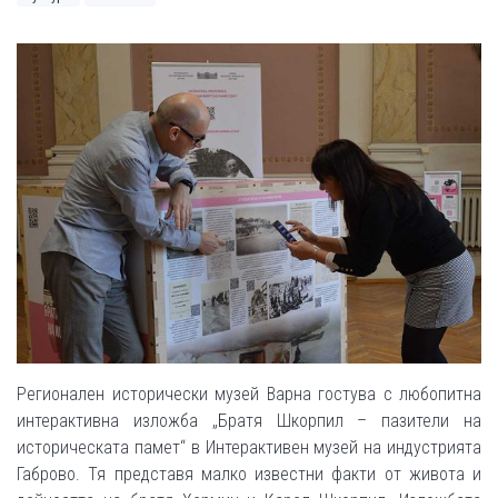
Регионален исторически музей Варна гостува с любопитна
интерактивна изложба „Братя Шкорпил – пазители на
историческата памет“ в Интерактивен музей на индустрията
Габрово. Тя представя малко известни факти от живота и