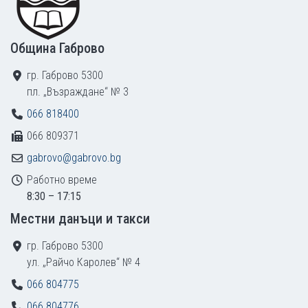
Община Габрово
гр. Габрово 5300
пл. „Възраждане“ № 3
066 818400
066 809371
gabrovo@gabrovo.bg
Работно време
8:30 – 17:15
Местни данъци и такси
гр. Габрово 5300
ул. „Райчо Каролев“ № 4
066 804775
066 804776