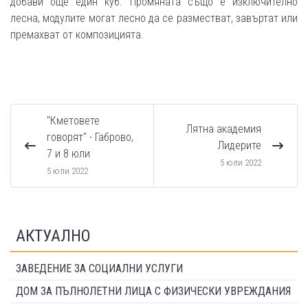
добави още един куб. Промяната също е изключително
лесна, модулите могат лесно да се разместват, завъртат или
премахват от композицията.
"Кметовете
Лятна академия
говорят" - Габрово,
Лидерите
7 и 8 юли
5 юли 2022
5 юли 2022
АКТУАЛНО
ЗАВЕДЕНИЕ ЗА СОЦИАЛНИ УСЛУГИ
ДОМ ЗА ПЪЛНОЛЕТНИ ЛИЦА С ФИЗИЧЕСКИ УВРЕЖДАНИЯ