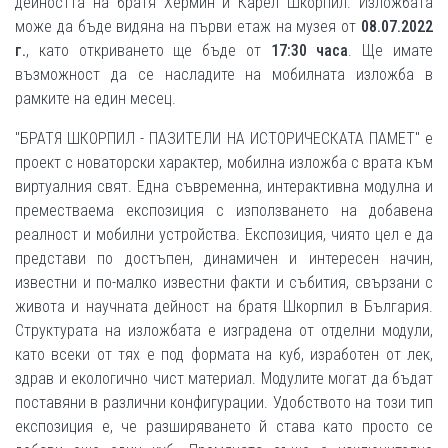
дейността на братя Хермин и Карел Шкорпил. Изложбата
може да бъде видяна на първи етаж на музея от
08.07.2022
г.
, като откриването ще бъде от
17:30 часа
. Ще имате
възможност да се насладите на мобилната изложба в
рамките на един месец.
"БРАТЯ ШКОРПИЛ - ПАЗИТЕЛИ НА ИСТОРИЧЕСКАТА ПАМЕТ" е
проект с новаторски характер, мобилна изложба с врата към
виртуалния свят. Една съвременна, интерактивна модулна и
преместваема експозиция с използването на добавена
реалност и мобилни устройства. Експозиция, чиято цел е да
представи по достъпен, динамичен и интересен начин,
известни и по-малко известни факти и събития, свързани с
живота и научната дейност на братя Шкорпил в България.
Структурата на изложбата е изградена от отделни модули,
като всеки от тях е под формата на куб, изработен от лек,
здрав и екологично чист материал. Модулите могат да бъдат
поставяни в различни конфигурации. Удобството на този тип
експозиция е, че разширяването й става като просто се