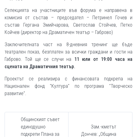
Селекцията на участниците във форума е направена в
комисия от състав – председател – Петринел Гочев и
състав Гергана Змийчарова, Светослав Стойчев, Петко
Койчев (директор на Драматичен театър – Габрово)
Заключителната част на 8-дневния тренинг ще бъде
театрален показ, безплатен за всички граждани и гости на
Габрово. Той ще се случи на
11 юли от 19:00 часа на
сцената на Драматичния театър.
Проектът се реализира с финансовата подкрепа на
Национален фонд "Култура" по програма "Творческо
развитие".
Общинският съвет
единодушно
Зам.-кметът
подкрепи Плана за
Дончев: „Община