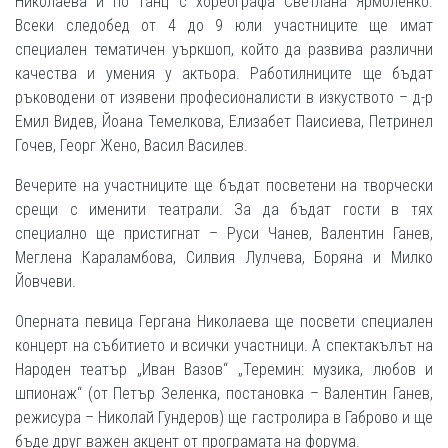
Николаева и по танц с хореографа Светлана Ярмоленко.
Всеки следобед от 4 до 9 юли участниците ще имат
специален тематичен уъркшоп, който да развива различни
качества и умения у актьора. Работилниците ще бъдат
ръководени от изявени професионалисти в изкуството – д-р
Емил Видев, Йоана Темелкова, Елизабет Паисиева, Петринел
Гочев, Георг Жено, Васил Василев.
Вечерите на участниците ще бъдат посветени на творчески
срещи с именити театрали. За да бъдат гости в тях
специално ще пристигнат – Руси Чанев, Валентин Ганев,
Меглена Караламбова, Силвия Лулчева, Боряна и Милко
Йовчеви.
Оперната певица Гергана Николаева ще посвети специален
концерт на събитието и всички участници. А спектакълът на
Народен театър „Иван Вазов“ „Теремин: музика, любов и
шпионаж“ (от Петър Зеленка, постановка – Валентин Ганев,
режисура – Николай Гундеров) ще гастролира в Габрово и ще
бъде друг важен акцент от програмата на форума.