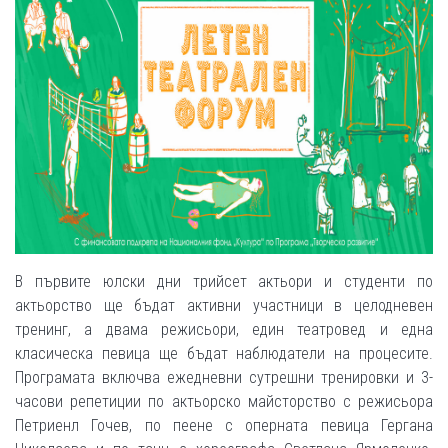
В първите юлски дни трийсет актьори и студенти по
актьорство ще бъдат активни участници в целодневен
тренинг, а двама режисьори, един театровед и една
класическа певица ще бъдат наблюдатели на процесите.
Програмата включва ежедневни сутрешни тренировки и 3-
часови репетиции по актьорско майсторство с режисьора
Петриенл Гочев, по пеене с оперната певица Гергана