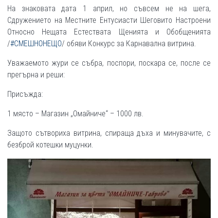
На знаковата дата 1 април, но съвсем не на шега,
Сдружението на Местните Ентусиасти Шеговито Настроени
Относно Нещата Естествата Щенията и Обобщенията
/
#СМЕШНОНЕЩО
/ обяви Конкурс за Карнавална витрина.
Уважаемото жури се събра, поспори, поскара се, после се
прегърна и реши:
Присъжда:
1 място – Магазин „Омайниче“ – 1000 лв.
Защото сътвориха витрина, спираща дъха и минувачите, с
безброй котешки муцунки.