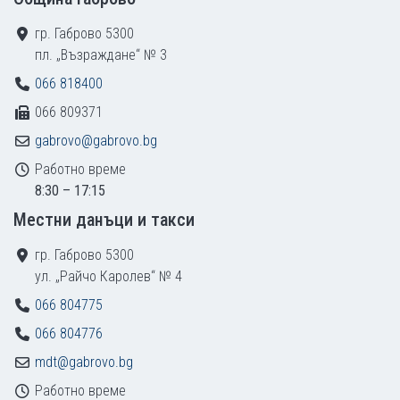
гр. Габрово 5300
пл. „Възраждане“ № 3
066 818400
066 809371
gabrovo@gabrovo.bg
Работно време
8:30 – 17:15
Местни данъци и такси
гр. Габрово 5300
ул. „Райчо Каролев“ № 4
066 804775
066 804776
mdt@gabrovo.bg
Работно време