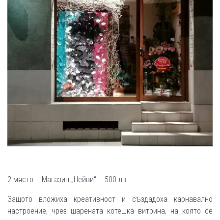
2 място – Магазин „Нейви“ – 500 лв.
Защото вложиха креативност и създадоха карнавално
настроение, чрез шарената котешка витрина, на която се