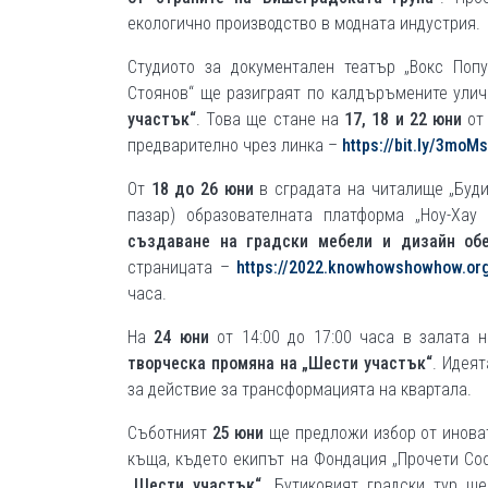
екологично производство в модната индустрия.
Студиото за документален театър „Вокс Попу
Стоянов“ ще разиграят по калдъръмените улич
участък“
. Това ще стане на
17, 18 и 22 юни
от 
предварително чрез линка –
https://bit.ly/3moM
От
18 до 26 юни
в сградата на читалище „Буд
пазар) образователната платформа „Ноу-Ха
създаване на градски мебели и дизайн об
страницата –
https://2022.knowhowshowhow.or
часа.
На
24 юни
от 14:00 до 17:00 часа в залата 
творческа промяна на „Шести участък“
. Идея
за действие за трансформацията на квартала.
Съботният
25 юни
ще предложи избор от иноват
къща, където екипът на Фондация „Прочети Соф
„Шести участък“
. Бутиковият градски тур щ