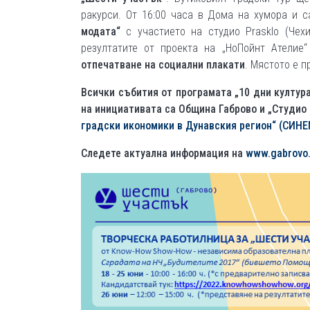
ракурси. От 16:00 часа в Дома на хумора и 
модата“
с участието на студио Prasklo (Чехи
резултатите от проекта на „НоПойнт Ателие“ 
отпечатване на социални плакати
. Мястото е 
Всички събития от програмата „10 дни култур
на инициативата са Община Габрово и „Студио
градски икономики в Дунавския регион“ (CИНЕ
Следете актуална информация на
www.gabrovo