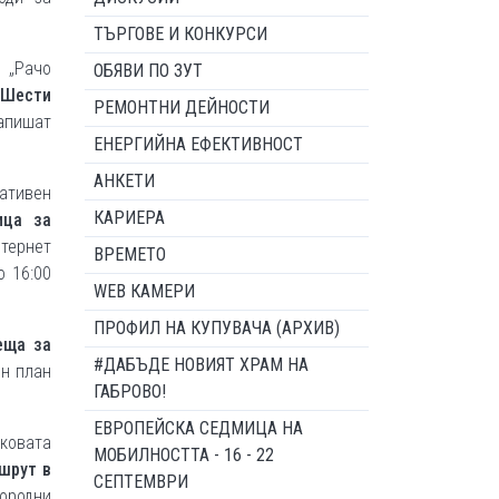
ТЪРГОВЕ И КОНКУРСИ
 „Рачо
ОБЯВИ ПО ЗУТ
 Шести
РЕМОНТНИ ДЕЙНОСТИ
запишат
ЕНЕРГИЙНА ЕФЕКТИВНОСТ
АНКЕТИ
ативен
КАРИЕРА
ица за
тернет
ВРЕМЕТО
о 16:00
WEB КАМЕРИ
ПРОФИЛ НА КУПУВАЧА (АРХИВ)
еща за
#ДАБЪДЕ НОВИЯТ ХРАМ НА
ен план
ГАБРОВО!
ЕВРОПЕЙСКА СЕДМИЦА НА
чковата
МОБИЛНОСТТА - 16 - 22
шрут в
СЕПТЕМВРИ
ородни