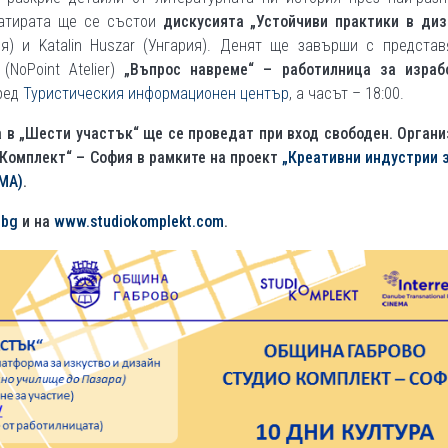
сатирата ще се състои
дискусията „Устойчиви практики в диз
я) и Katalin Huszar (Унгария). Денят ще завърши с представ
(NoPoint Atelier)
„Въпрос навреме“ – работилница за израб
пред
Туристическия информационен център
, а часът – 18:00.
а в „Шести участък“ ще се проведат при вход свободен. Орган
 Комплект“ – София в рамките на проект
„Креативни индустрии 
МА)
.
.bg
и на
www.studiokomplekt.com
.