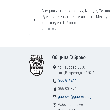
Специалисти от Франция, Канада, Полша
Румъния и България участват в Междун
колоквиум в Габрово
7 юни 2022
Footer
Община Габрово
гр. Габрово 5300
пл. „Възраждане“ № 3
066 818400
066 809371
gabrovo@gabrovo.bg
Работно време