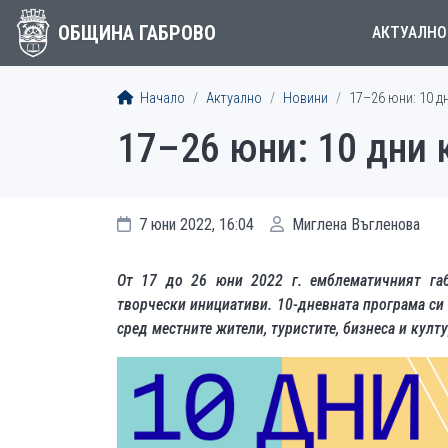
ОБЩИНА ГАБРОВО
АКТУАЛНО
Начало
Актуално
Новини
17–26 юни: 10 д
17–26 юни: 10 дни 
7 юни 2022, 16:04
Миглена Въгленова
От 17 до 26 юни 2022 г. емблематичният га
творчески инициативи. 10-дневната програма си 
сред местните жители, туристите, бизнеса и култ