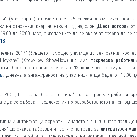
ли“ (Vox Populli) съвместно с габровския драматичен театър
ки на старинния квартал етюди под надслов
„Шест истории от
19:00 до 20:00 часа, а желаещите да се включат трябва да се 
s1S
.
ителите 2017“ (бившето Помощно училище до централния коопер
у Шоу-Хау“ (Know-How Show-How) ще има
творческа работилн
екти
. Срокът за записване е до
12 юни
чрез формуляр в ин
g/
. Дневната ангажираност на участниците ще бъде от 10:00 д
на РСО „Централна Стара планина“ ще се проведе
работна ср
та е да се съберат предложения по разработването на тригодиш
ивни и интригуващи формати. Началото е в 11:00 часа пред Де
ия“ ще очаква габровци и гостите на града за
литературен мар
е разкрие детайли от литературната ни история през най-разн