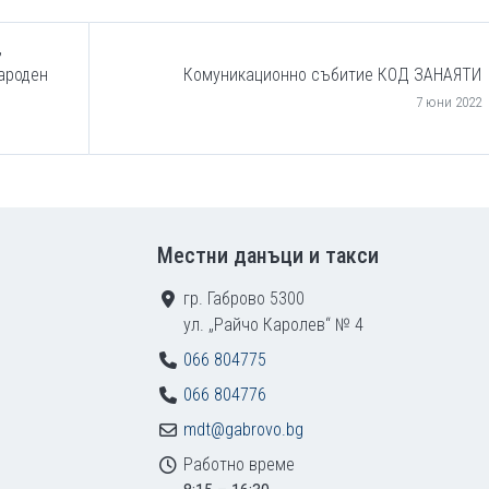
,
ароден
Комуникационно събитие КОД ЗАНАЯТИ
7 юни 2022
Местни данъци и такси
гр. Габрово 5300
ул. „Райчо Каролев“ № 4
066 804775
066 804776
mdt@gabrovo.bg
Работно време