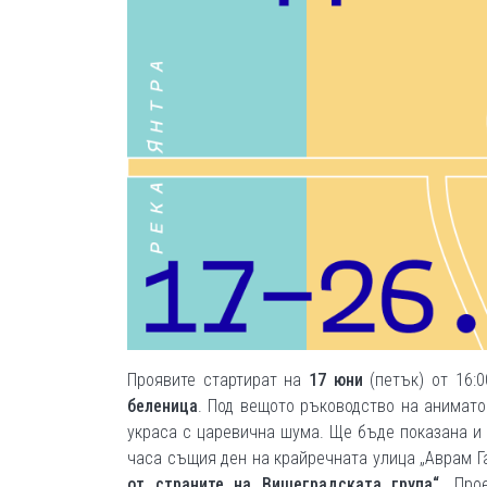
Проявите стартират на
17 юни
(петък) от 16:
беленица
. Под вещото ръководство на анимато
украса с царевична шума. Ще бъде показана и
часа същия ден на крайречната улица „Аврам Г
от страните на Вишеградската група“
. Про