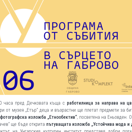
00 часа пред Дечковата къща с
работилница за направа на цв
ри от музея „Етър“ деца и възрастни ще плетат предмети за би
фотографска изложба „Етнообектив“
, посветена на Еньовден. О
ачев“ ще бъде открита
пътуващата изложба „Устойчива мода и 
ектът на Унгарския културен институт представя добри подх