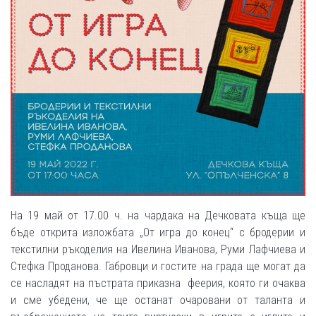
На 19 май от 17.00 ч. на чардака на Дечковата къща ще
бъде открита изложбата „От игра до конец“ с бродерии и
текстилни ръкоделия на Ивелина Иванова, Руми Лафчиева и
Стефка Проданова. Габровци и гостите на града ще могат да
се насладят на пъстрата приказна феерия, която ги очаква
и сме убедени, че ще останат очаровани от таланта и