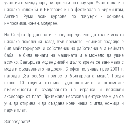
участия в международни проекти по пачуърк. Участвала е в
няколко изложби в България и на фестивала в Бирмингам,
Англия. Руми води курсове по пачуърк - основен,
импровизационен, модерен.
На Стефка Проданова и е предопределено да хванe иглата
няколко поколения назад във времето. Нейният прадядо е
бил майстор-крояч и собственик на работилница, а нейната
баба е била винаги на машината и е можело да ушие
всичко. Завършва моден дизайн, дълго време се занимава с
мода и създаването на дрехи. Стефка получава през 2001 г.
награда „За особен принос в българската мода". Преди
около 10 години открива удоволствието и огромните
възможности в създаването на играчки и всякакви
аксесоари от плат. Притежава нестихващ ентусиазъм да се
учи, да открива и да създава нови неща с игла, ножица и
парче плат.
Заповядайте!