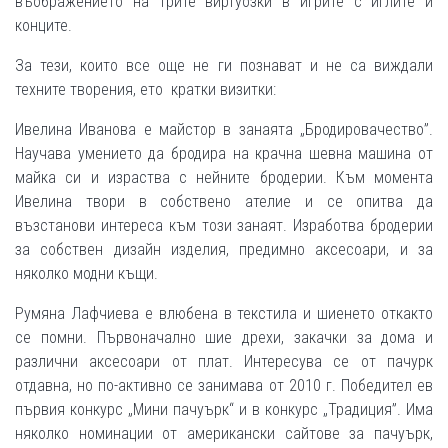
въображението на трите виртуозки в игрите с иглите и
конците.
За тези, които все още не ги познават и не са виждали
техните творения, ето кратки визитки:
Ивелина Иванова е майстор в занаята „Бродировачество”.
Научава умението да бродира на крачна шевна машина от
майка си и израства с нейните бродерии. Към момента
Ивелина твори в собствено ателие и се опитва да
възстанови интереса към този занаят. Изработва бродерии
за собствен дизайн изделия, предимно аксесоари, и за
няколко модни къщи.
Румяна Лафчиева е влюбена в текстила и шиенето откакто
се помни. Първоначално шие дрехи, закачки за дома и
различни аксесоари от плат. Интересува се от пачурк
отдавна, но по-активно се занимава от 2010 г. Победител ев
първия конкурс „Мини пачуърк“ и в конкурс „Традиция”. Има
няколко номинации от американски сайтове за пачуърк,