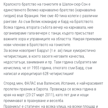
Кралското братство на гониотите в Шалон-сюр-Сон е
единственото Велико карнавално братство (карнавална
гилдия) във Франция. Ние сме 40-тина колеги с различни
рангове. Аз съм Велик командир и бард на Братството.
Всяка година, втората събота вечер на карнавала, ние
организираме гала-вечеря с танци, където присъстват
важните хора и управниците на областта. Накрая приемаме
нови членове в Братството на гониотите.
За всеки новоприет Бардът (т.е. аз) пише хумористично
четиристишие, в което засегя неговите качества,
недостатъци, занимания и пр. Тази година събратята ми
изчислиха, че от 1955 година, откогато съм Бард, съм
написал и изрецитирал 628 четиристишия!
Според мен, ФАЛАС във Валенсия, Испания, е най-красивият
пролетен празник в Европа. Провежда се всяка година в
края на март (23-27 март 2011), като пет дни и нощи
преминават в празнуване и веселба.
Празникът е статичен: на всяка улица, на всеки площад и