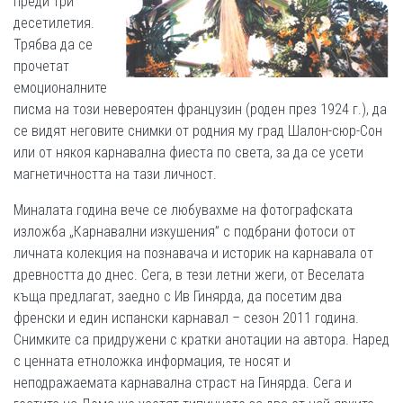
преди три
десетилетия.
Трябва да се
прочетат
емоционалните
писма на този невероятен французин (роден през 1924 г.), да
се видят неговите снимки от родния му град Шалон-сюр-Сон
или от някоя карнавална фиеста по света, за да се усети
магнетичността на тази личност.
Миналата година вече се любувахме на фотографската
изложба „Карнавални изкушения” с подбрани фотоси от
личната колекция на познавача и историк на карнавала от
древността до днес. Сега, в тези летни жеги, от Веселата
къща предлагат, заедно с Ив Гинярда, да посетим два
френски и един испански карнавал – сезон 2011 година.
Снимките са придружени с кратки анотации на автора. Наред
с ценната етноложка информация, те носят и
неподражаемата карнавална страст на Гинярда. Сега и