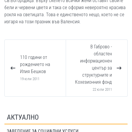
Св.Богородица. Върху скелето всички жени оставят своите
бели и червени цветя и така се оформя невероятно красива
рокля на светицата. Това е единственото нещо, което не се
изгаря на този празник във Валенсия.
В Габрово -
областен
110 години от
информационен
рождението на
център за
Илия Бешков
структурните и
19 юли 2011
Кохезионния фонд
22 юли 2011
АКТУАЛНО
ЗАВЕДЕНИЕ ЗА СОЦИАЛНИ УСЛУГИ