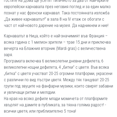
гостите на Дома ще усетят типичното за два от най-ярките
европейски карнавала през неговия поглед и за един малко
познат у нас френски карнавал. Така постоянната изложба
„Да живее карнавалът!” в зала 8 на ІV етаж се обогати с
част от най-новото дарение на музея. Да надникнем и ние!
Карнавалът в Ница, който е най-значимият във Франция –
всяка година с 1 милион зрители – трае 15 дни и приключва
вечерта на Блажния вторник (Mardi gras) с величествена
заря.
Програмата включва 6 великолепни дневни дефилета, 6
великолепни нощни дефилета, 4 „битки” с цветя. Във всяка
„битка” с цветя участват 20-25 огромни платформи, украсени
с различни по вид пъстри цветя. Между тях танцуват 20-25
групи под звуците на фанфарни музики, които свирят забавни
и увличащи ритми и мелодии.
На края на всяко дефиле млади момичета от платформите
хвърлят на дамите в публиката, за тяхна голяма радост! -
всички цветя, или приблизително 5 тона!