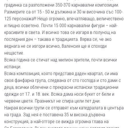
градинка са разположени 350-370 карнавални композиции.
Размерите са от 15 - 50 м дължина и 30 м височина със 100-
125 персонажа!!! Нещо огромно, впечатляващо, величествено
и пищно осветено. Почти 15 000 карнавални фигури – най-
красивите в света. И всичко това се изгаря в полунощ на
последния ден – такава е традицията. Вярва се, че ако
веднага не се изгори всичко, Валенсия ще я споходи
нещастие.
Всяка година се стичат над милион зрители, почти всички
испанци.
Всяка композиция, която представя даден квартал, си има
своя фанфарна група, следвана от сто господа и сто дами с
деца, всички облечени с прекрасни испански традиционни
одежди от 17. и 18. век. Всяка дама носи букет от бели и
червени цветя. Празникът не спира цели пет дни.
Накрая всички групи се отправят към катедралата в центъра
на града. Зад нея е поставена 35 м висока дървена
конструкция, а най-отгоре се вижда огромна глава на