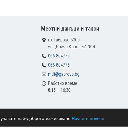
Местни данъци и такси
гр. Габрово 5300
ул. „Райчо Каролев“ № 4
066 804775
066 804776
mdt@gabrovo.bg
Работно време
8:15 – 16:30
получавате най-доброто изживяване
Научете повече
азени.