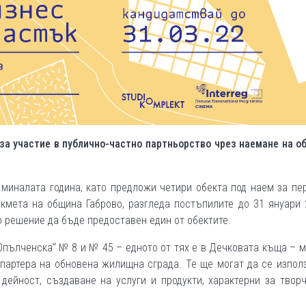
за участие в публично-частно партньорство чрез наемане на о
миналата година, като предложи четири обекта под наем за пе
кмета на община Габрово, разгледа постъпилите до 31 януари 
 решение да бъде предоставен един от обектите.
Опълченска“ № 8 и № 45 – едното от тях е в Дечковата къща – 
 партера на обновена жилищна сграда. Те ще могат да се изпол
дейност, създаване на услуги и продукти, характерни за твор