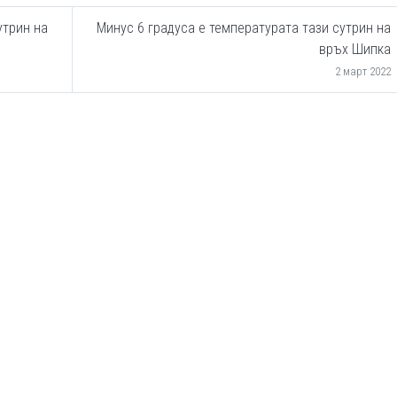
утрин на
Минус 6 градуса е температурата тази сутрин на
връх Шипка
2 март 2022