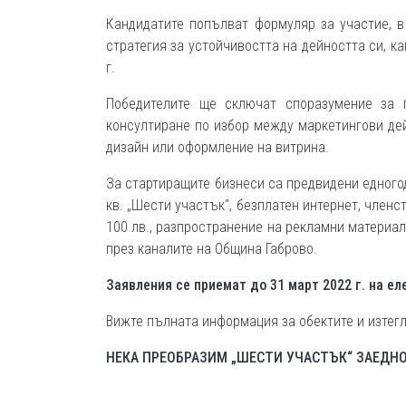
Кандидатите попълват формуляр за участие, в
стратегия за устойчивостта на дейността си, ка
г.
Победителите ще сключат споразумение за 
консултиране по избор между маркетингови дей
дизайн или оформление на витрина.
За стартиращите бизнеси са предвидени едного
кв. „Шести участък“, безплатен интернет, член
100 лв., разпространение на рекламни материа
през каналите на Община Габрово.
Заявления се приемат до 31 март 2022 г. на е
Вижте пълната информация за обектите и изтег
НЕКА ПРЕОБРАЗИМ „ШЕСТИ УЧАСТЪК“ ЗАЕДНО