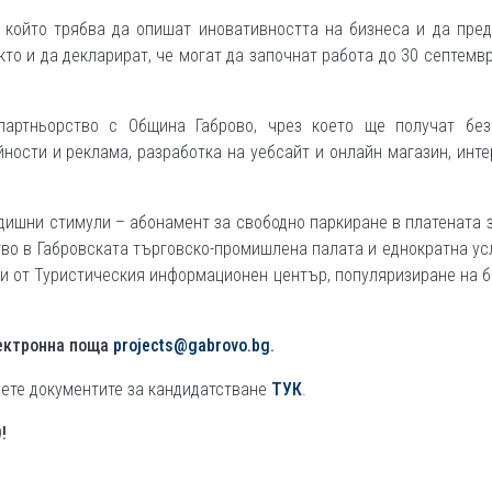
 който трябва да опишат иновативността на бизнеса и да пре
кто и да декларират, че могат да започнат работа до 30 септемв
партньорство с Община Габрово, чрез което ще получат без
ности и реклама, разработка на уебсайт и онлайн магазин, инт
дишни стимули – абонамент за свободно паркиране в платената 
ство в Габровската търговско-промишлена палата и еднократна ус
ли от Туристическия информационен център, популяризиране на 
лектронна поща
projects@gabrovo.bg
.
лете документите за кандидатстване
ТУК
.
!