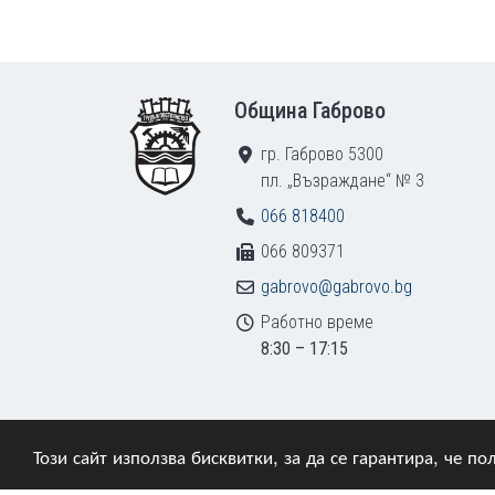
Footer
Община Габрово
гр. Габрово 5300
пл. „Възраждане“ № 3
066 818400
066 809371
gabrovo@gabrovo.bg
Работно време
8:30 – 17:15
Този сайт използва бисквитки, за да се гарантира, че 
© 2009–2026 Община Габрово. Всички права зап