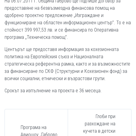
На 06.07.2011 г. Община Габрово ще подпише договор за
предоставяне на безвъзмездна финансова помощ на
одобрено проектно предложение „Изграждане и
функциониране на областен информационен център”. То е на
стойност 399 997,53 лв. и се финансира по Оперативна
програма „Техническа помощ”.
Центърът ще предоставя информация за кохезионната
политика на Европейския съюз и Националната
стратегическа референтна рамка, както и за възможностите
за финансиране по СКФ (Структурни и Кохезионен фонд) за
всички социални, етнически и възрастови групи.
Срокът за изпълнение на проекта е 36 месеца.
Глоби при
разхождане на
Програма на
кучета в детски
Авиошоу „Габрово