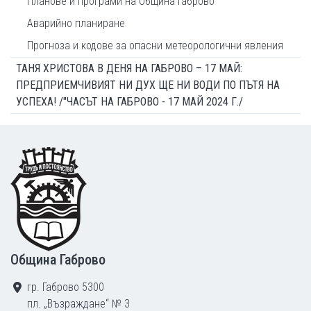
Планове и програми на Община Габрово
Аварийно планиране
Прогноза и кодове за опасни метеорологични явления
ТАНЯ ХРИСТОВА В ДЕНЯ НА ГАБРОВО – 17 МАЙ:
ПРЕДПРИЕМЧИВИЯТ НИ ДУХ ЩЕ НИ ВОДИ ПО ПЪТЯ НА
УСПЕХА! /"ЧАСЪТ НА ГАБРОВО - 17 МАЙ 2024 Г./
Footer
Община Габрово
гр. Габрово 5300
пл. „Възраждане“ № 3