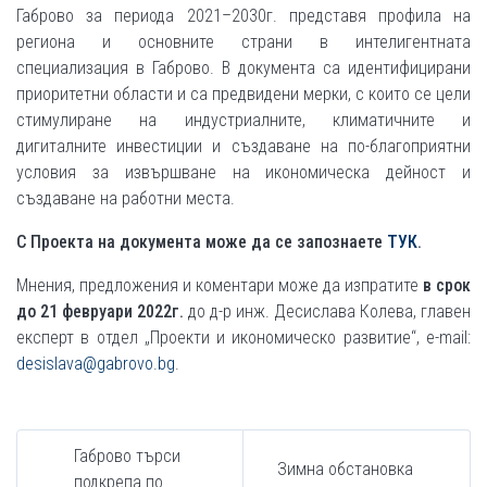
Габрово за периода 2021–2030г. представя профила на
региона и основните страни в интелигентната
специализация в Габрово. В документа са идентифицирани
приоритетни области и са предвидени мерки, с които се цели
стимулиране на индустриалните, климатичните и
дигиталните инвестиции и създаване на по-благоприятни
условия за извършване на икономическа дейност и
създаване на работни места.
С Проекта на документа може да се запознаете
ТУК
.
Мнения, предложения и коментари може да изпратите
в срок
до 21 февруари 2022г.
до д-р инж. Десислава Колева, главен
експерт в отдел „Проекти и икономическо развитие“, e-mail:
desislava@gabrovo.bg
.
Габрово търси
Зимна обстановка
подкрепа по