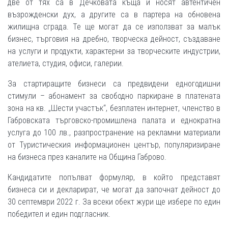
две от тях са в Дечковата къща и носят автентичен
възрожденски дух, а другите са в партера на обновена
жилищна сграда. Те ще могат да се използват за малък
бизнес, търговия на дребно, творческа дейност, създаване
на услуги и продукти, характерни за творческите индустрии,
ателиета, студия, офиси, галерии.
За стартиращите бизнеси са предвидени едногодишни
стимули – абонамент за свободно паркиране в платената
зона на кв. „Шести участък“, безплатен интернет, членство в
Габровската търговско-промишлена палата и еднократна
услуга до 100 лв., разпространение на рекламни материали
от Туристическия информационен център, популяризиране
на бизнеса през каналите на Община Габрово.
Кандидатите попълват формуляр, в който представят
бизнеса си и декларират, че могат да започнат дейност до
30 септември 2022 г. За всеки обект жури ще избере по един
победител и един подгласник.