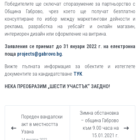
Победителите ще сключат споразумение за партньорство с
Община Габрово, чрез което ще получат безплатно
консултиране по избор между маркетингови дейности и
реклама, разработка на уебсайт и онлайн магазин,
интериорен дизайн или оформление на витрина.
Заявления се приемат до 31 януари 2022 г. на електронна
поща
projects@gabrovo.bg
.
Вижте пълната информация за обектите и изтеглете
документите за кандидатстване
ТУК
.
НЕКА ПРЕОБРАЗИМ „ШЕСТИ УЧАСТЪК“ ЗАЕДНО!
Зимна обстановка
Пореден вандалски
– община Габрово
акт в местността
към 9.00 часа на
Узана
15.01.2021 г.
14 януари 2022