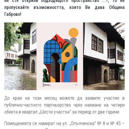
не сте открили подходящото пространство ...?, то не
пропускайте възможността, която Ви дава Община
Габрово!
До края на този месец можете да заявите участие в
публично-частното партньорство чрез наемане на четири
обекта в квартал „Шести участък“ за период от две години.
Помещенията се намират на ул. „Опълченска“ № 8 и № 45 –