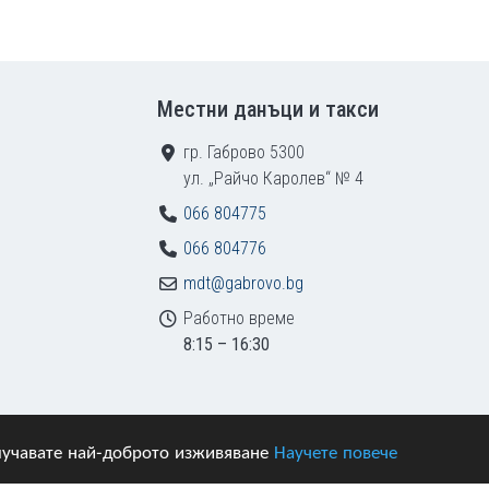
Местни данъци и такси
гр. Габрово 5300
ул. „Райчо Каролев“ № 4
066 804775
066 804776
mdt@gabrovo.bg
Работно време
8:15 – 16:30
получавате най-доброто изживяване
Научете повече
азени.