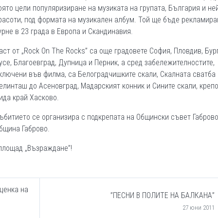
оято цели популяризиране на музиката на групата, България и не
расоти, под формата на музикален албум. Той ще бъде рекламира
урне в 23 града в Европа и Скандинавия.
аст от „Rock On The Rocks” са още градовете София, Пловдив, Бур
усе, Благоевград, Дупница и Перник, а сред забележителностите,
ключени във филма, са Белоградчишките скали, Скалната сватба 
елинташ до Асеновград, Мадарският конник и Сините скали, креп
ида край Хасково.
ъбитието се организира с подкрепата на Общински съвет Габрово
бщина Габрово.
 площад „Възраждане”!
ценка на
”ПЕСНИ В ПОЛИТЕ НА БАЛКАНА”
27 юни 2011