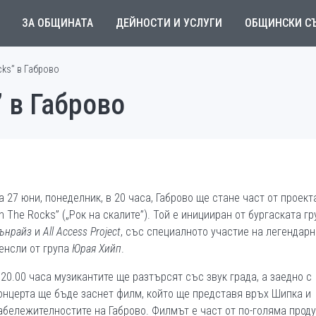
ЗА ОБЩИНАТА
ДЕЙНОСТИ И УСЛУГИ
ОБЩИНСКИ С
cks” в Габрово
” в Габрово
а 27 юни, понеделник, в 20 часа, Габрово ще стане част от проект
n The Rocks” („Рок на скалите”). Той е иницииран от бургаската гр
ънрайз
и
All Access Project
, със специалното участие на легендар
енсли от група
Юрая Хийп
.
 20.00 часа музикантите ще разтърсят със звук града, а заедно с
онцерта ще бъде заснет филм, който ще представя връх Шипка и
абележителностите на Габрово. Филмът е част от по-голяма проду