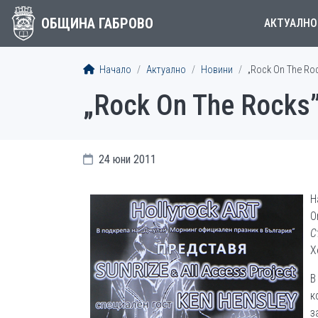
ОБЩИНА ГАБРОВО
АКТУАЛНО
Начало
Актуално
Новини
„Rock On The Ro
„Rock On The Rocks
24 юни 2011
Н
O
С
Х
В
к
з