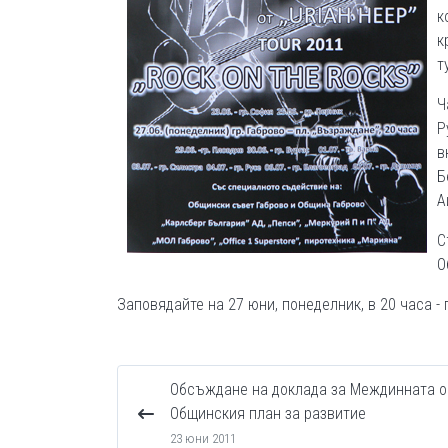
к
к
т
Ч
Р
в
Б
А
С
О
Заповядайте на 27 юни, понеделник, в 20 часа -
Обсъждане на доклада за Междинната о
Общинския план за развитие
23 юни 2011