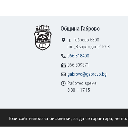
Footer
Община Габрово
гр. Габрово 5300
пл. „Възраждане“ № 3
066 818400
066 809371
gabrovo@gabrovo.bg
Работно време
8:30 – 17:15
Този сайт използва бисквитки, за да се гарантира, че 
© 2009–2026 Община Габрово. Всички права зап