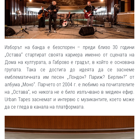
Изборът на банда е безспорен – преди близо 30 години
„Остава“ стартират своята кариера именно от сцената на
Дома на културата, а Габрово е градът, в който е основана
групата. Така се достига до идеята да се заснеме
емблематичната им песен „Лондон? Париж? Берлин?“ от
албума „Моно“. Парчето от 2004 г. е любимо на почитателите
на „Остава“, но никога не е било излъчвано в медиен ефир.
Urban Tapes заснемат и интервю с музикантите, което може
да се гледа в канала на платформата.