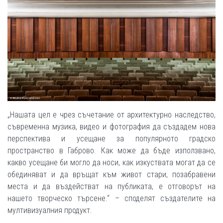
„Нашата цел е чрез съчетание от архитектурно наследство,
съвременна музика, видео и фотография да създадем нова
перспектива и усещане за популярното градско
пространство в Габрово. Как може да бъде използвано,
какво усещане би могло да носи, как изкуствата могат да се
обединяват и да връщат към живот стари, позабравени
места и да въздействат на публиката, е отговорът на
нашето творческо търсене.“ – споделят създателите на
мултивизуалния продукт.