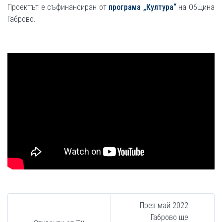
Проектът е съфинансиран от
програма „Култура​​“
на Община
Габрово.
През май 2022
Габрово ще