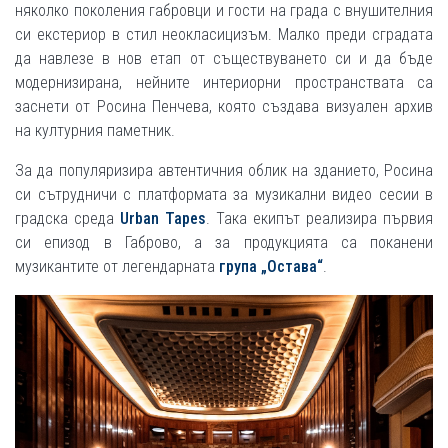
няколко поколения габровци и гости на града с внушителния
си екстериор в стил неокласицизъм. Малко преди сградата
да навлезе в нов етап от съществуването си и да бъде
модернизирана, нейните интериорни пространствата са
заснети от Росина Пенчева, която създава визуален архив
на културния паметник.
За да популяризира автентичния облик на зданието, Росина
си сътрудничи с платформата за музикални видео сесии в
градска среда
Urban Tapes
. Така екипът реализира първия
си епизод в Габрово, а за продукцията са поканени
музикантите от легендарната
група „Остава“
.