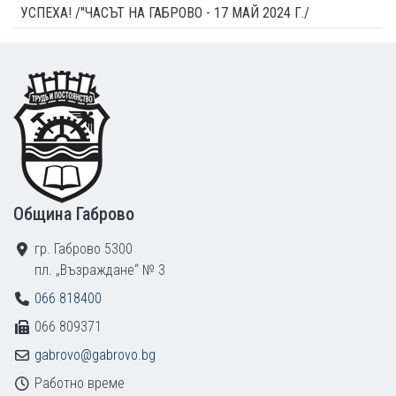
УСПЕХА! /"ЧАСЪТ НА ГАБРОВО - 17 МАЙ 2024 Г./
Footer
Община Габрово
гр. Габрово 5300
пл. „Възраждане“ № 3
066 818400
066 809371
gabrovo@gabrovo.bg
Работно време