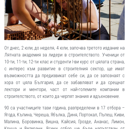
От днес, 2 юли, до неделя, 4 юли, започва третото издание на
Лятната академия за лидери в строителството. Ученици от
10-ти, 11-ти, 12-ти клас и студенти I-ви курс от цялата страна,
с интерес към развитие в строителния сектор, ще имат
възможността да предизвикат себе си, да се запознаят с
хора от цяла България, да се забавляват и да срещнат
лектори и ментори, част от най-големите компании в
строителството, от които да черпят знания и вдъхновение.
90 са участниците тази година, разпределени в 17 отбора –
Ягода, Къпина, Череша, Ябълка, Диня, Портокал, Пъпеш, Киви,
Малина, Боровинка, Вишна, Кайсия, Грозде, Ананас, Лимон,
Круша и Ветерани. Всеки отбор ще бъде напътстван от