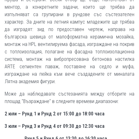
ментор, а конкретните задачи, които ще трябва да
изпълняват са групирани в рундове със състезателен
характер. За дните на летния кампус младежите ще трябва
да изградят: зид по предоставен чертеж, направа на
българска шевица от малоформатна керамична мозайка,
монтаж на HPL вентилируема фасада, изграждане на покрив
с топлоизолация, полагане на фасадна топлоизолационна
система, монтаж на вибропресована бетонова настилка
ARTE сегментен паваж, поставяне на седло и муфа,
изграждане на пейка към вече създадените от миналата
Лятна академия фигури.
Може да наблюдавате състезанията между отборите на
площад "Възраждане" в следните времеви диапазони:
2 юли – Рунд 1 и Рунд 2 от 15:00 до 18:00 часа
3 юли – Рунд 3 и Рунд 4 от 09:30 до 12:30 часа
Рунд 5 и Рунд 6 от 13:30 до 16:30 часа