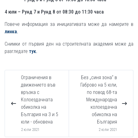
4 юли – Рунд 7 и Рунд 8 от 08:30 до 11:30 часа
Повече информация за инициативата може да намерите в
линка.
Снимки от първия ден на строителната академия може да
разгледате
тук.
Ограничения в
Без „синя зона“ в
движението във
Габрово на 5 юли,
връзка с
по повод 68-та
Колоездачната
Международна
обиколка на
колоездачна
България на 3 и 5
обиколка на
юли - обновена
България
2 юли 2021
2 юли 2021