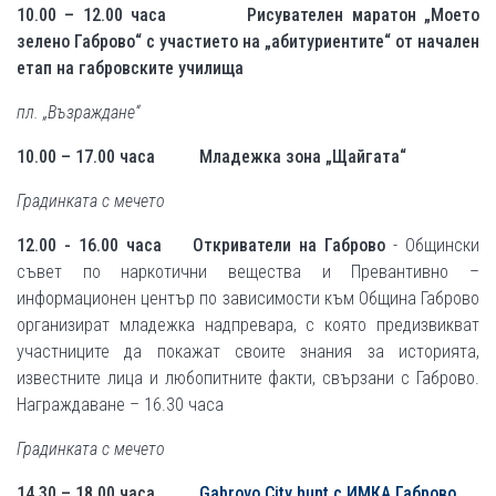
10.00 – 12.00 часа
Рисувателен маратон „Моето
зелено Габрово“ с участието на „абитуриентите“ от началeн
етап на габровските училища
пл. „Възраждане“
10.00 – 17.00 часа
Младежка зона „Щайгата“
Градинката с мечето
12.00 - 16.00 часа
Откриватели на Габрово
- Общински
съвет по наркотични вещества и Превантивно –
информационен център по зависимости към Община Габрово
организират младежка надпревара, с която предизвикват
участниците да покажат своите знания за историята,
известните лица и любопитните факти, свързани с Габрово.
Награждаване – 16.30 часа
Градинката с мечето
14.30 – 18.00 часа
Gabrovo City hunt с ИМКА Габрово