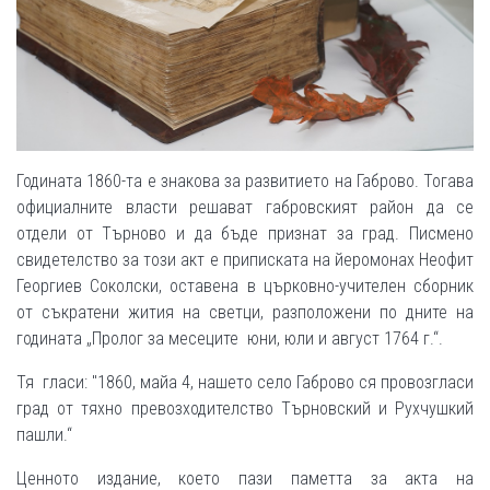
Годината 1860-та е знакова за развитието на Габрово. Тогава
официалните власти решават габровският район да се
отдели от Търново и да бъде признат за град. Писмено
свидетелство за този акт е приписката на йеромонах Неофит
Георгиев Соколски, оставена в църковно-учителен сборник
от съкратени жития на светци, разположени по дните на
годината „Пролог за месеците юни, юли и август 1764 г.“.
Тя гласи: "1860, майа 4, нашето село Габрово ся провозгласи
град от тяхно превозходителство Търновский и Рухчушкий
пашли.“
Ценното издание, което пази паметта за акта на