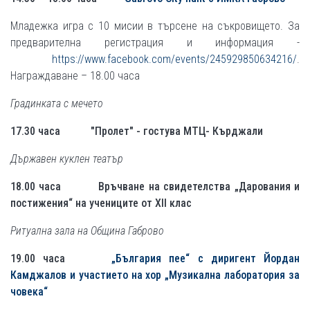
Младежка игра с 10 мисии в търсене на съкровището. За
предварителна регистрация и информация -
https://www.facebook.com/events/245929850634216/
.
Награждаване – 18.00 часа
Градинката с мечето
17.30 часа "Пролет" - гостува МТЦ- Кърджали
Държавен куклен театър
18.00 часа
Връчване на свидетелства „Дарования и
постижения“ на учениците от XII клас
Ритуална зала на Община Габрово
19.00 часа
„България пее“ с диригент Йордан
Камджалов и участието на хор „Музикална лаборатория за
човека“