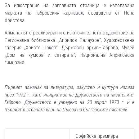
За илюстрация на заглавната страница е използвана
марката на Габровския карнавал, създадена от Пепа
Христова.
Алманахът е реализиран и с изключителното съдействие на
Регионална библиотека „Априлов–Палаузов“, Художествена
галерия „Христо Цокев“, Държавен архив–Габрово, Музей
„Дом на хумора и сатирата“, Национална Априловска
гимназия.
Първият алманах за литература, изкуство и култура излиза
през 1972 г. като инициатива на Дружеството на писателите-
Габрово. Дружеството е учредено на 20 април 1973 г. и е
първият в страната клон на Съюза на българските писатели.
Софийска премиера