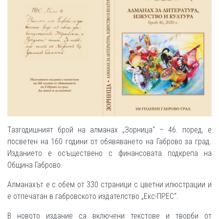
Тазгодишният брой на алманах „Зорница“ – 46. поред, е
посветен на 160 години от обявяването на Габрово за град.
Изданието е осъществено с финансовата подкрепа на
Община Габрово.
Алманахът е с обем от 330 страници с цветни илюстрации и
е отпечатан в габровското издателство „Екс-ПРЕС“.
В новото издание са включени текстове и творби от