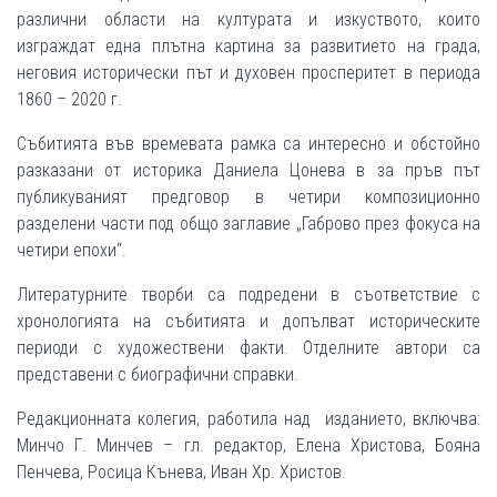
различни области на културата и изкуството, които
изграждат една плътна картина за развитието на града,
неговия исторически път и духовен просперитет в периода
1860 – 2020 г.
Събитията във времевата рамка са интересно и обстойно
разказани от историка Даниела Цонева в за пръв път
публикуваният предговор в четири композиционно
разделени части под общо заглавие „Габрово през фокуса на
четири епохи“.
Литературните творби са подредени в съответствие с
хронологията на събитията и допълват историческите
периоди с художествени факти. Отделните автори са
представени с биографични справки.
Редакционната колегия, работила над изданието, включва:
Минчо Г. Минчев – гл. редактор, Елена Христова, Бояна
Пенчева, Росица Кънева, Иван Хр. Христов.