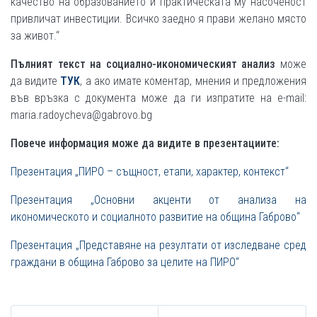
качество на образованието и практическата му насоченост
привличат инвестиции. Всичко заедно я прави желано място
за живот.“
Пълният текст на социално-икономическият анализ
може
да видите
ТУК
, а ако имате коментар, мнения и предложения
във връзка с документа може да ги изпратите на e-mail:
maria.radoycheva@gabrovo.bg
Повече информация може да видите в презентациите:
Презентация „ПИРО – същност, етапи, характер, контекст“
Презентация „Основни акценти от анализа на
икономическото и социалното развитие на община Габрово“
Презентация „Представяне на резултати от изследване сред
граждани в община Габрово за целите на ПИРО“