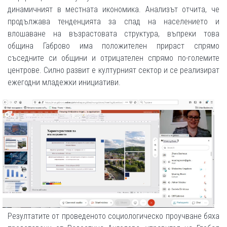
динамичният в местната икономика. Анализът отчита, че
продължава тенденцията за спад на населението и
влошаване на възрастовата структура, въпреки това
община Габрово има положителен прираст спрямо
съседните си общини и отрицателен спрямо по-големите
центрове. Силно развит е културният сектор и се реализират
ежегодни младежки инициативи.
Резултатите от проведеното социологическо проучване бяха