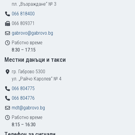
пл. „Възраждане“ № 3
066 818400
066 809371
gabrovo@gabrovo.bg
Работно време
8:30 – 17:15
Местни данъци и такси
гр. Габрово 5300
ул. „Райчо Каролев“ № 4
066 804775
066 804776
mdt@gabrovo.bg
Работно време
8:15 – 16:30
Tелефон за сигнали