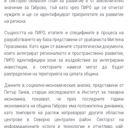
и секторно обхватен план за развитие е от изключително
значение за Габрово, тъй като чрез ПИРО ще се отчетат
нуждите и ще се идентифицират приоритетите за развитие
на региона.
Същността на ПИРО, етапите и спецификите в процеса на
разработването му бяха представени от урабаниста Миглена
Герасимова. Като един от важните стратегически документи,
които интегрират регионалното и пространствено развитие,
ПИРО идентифицира зони за въздействие за интегрирани
инвестиции, а секторните намеси могат да бъдат
разпределени на територията на цялата община.
Данните в социално-икономическия анализ, представени от
Петър Ганев, старши изследовател в Институт за пазарна
икономика, показват, че през последните години
икономиката на община Габрово има положителна динамика,
като темповете на растеж изпреварват другите областни
центрове в Северно централен район. Секторът на
информационните услуги и технологии е отчетливо най-