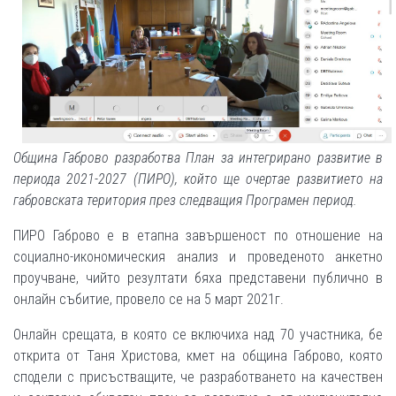
Община Габрово разработва План за интегрирано развитие в
периода 2021-2027 (ПИРО), който ще очертае развитието на
габровската територия през следващия Програмен период.
ПИРО Габрово е в етапна завършеност по отношение на
социално-икономическия анализ и проведеното анкетно
проучване, чийто резултати бяха представени публично в
онлайн събитие, провело се на 5 март 2021г.
Онлайн срещата, в която се включиха над 70 участника, бе
открита от Таня Христова, кмет на община Габрово, която
сподели с присъстващите, че разработването на качествен