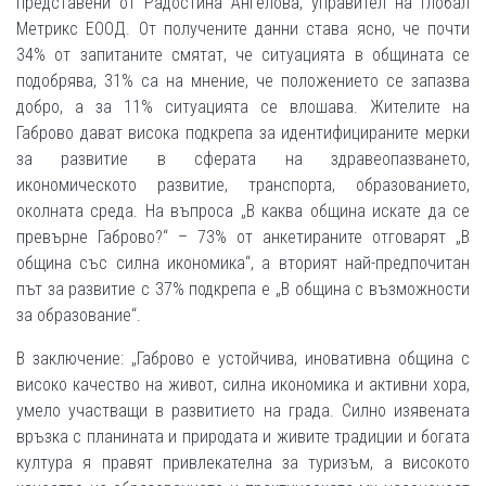
представени от Радостина Ангелова, управител на Глобал
Метрикс ЕООД. От получените данни става ясно, че почти
34% от запитаните смятат, че ситуацията в общината се
подобрява, 31% са на мнение, че положението се запазва
добро, а за 11% ситуацията се влошава. Жителите на
Габрово дават висока подкрепа за идентифицираните мерки
за развитие в сферата на здравеопазването,
икономическото развитие, транспорта, образованието,
околната среда. На въпроса „В каква община искате да се
превърне Габрово?“ – 73% от анкетираните отговарят „В
община със силна икономика“, а вторият най-предпочитан
път за развитие с 37% подкрепа е „В община с възможности
за образование“.
В заключение: „Габрово е устойчива, иновативна община с
високо качество на живот, силна икономика и активни хора,
умело участващи в развитието на града. Силно изявената
връзка с планината и природата и живите традиции и богата
култура я правят привлекателна за туризъм, а високото