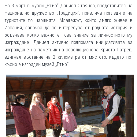
На 3 март в музей „Етър“ Даниел Стоянов, представител на
Национално дружество „Традиция“, привлича погледите на
туристите по чаршията. Младежът, който дълго живее в
Испания, започва да се интересува от родната история и
осъзнава колко важно е това знание за личностното му
изграждане. Даниел активно подпомага инициативата за
изграждане на паметник на революционера Христо Патрев,
вдигнал въстание на 2 километра от мястото, където по-
късно е изграден музей „Етър“.