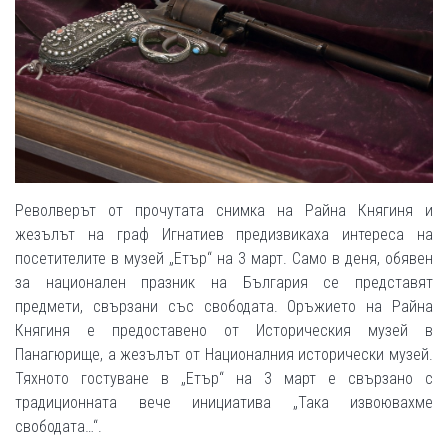
Револверът от прочутата снимка на Райна Княгиня и
жезълът на граф Игнатиев предизвикаха интереса на
посетителите в музей „Етър“ на 3 март. Само в деня, обявен
за национален празник на България се представят
предмети, свързани със свободата. Оръжието на Райна
Княгиня е предоставено от Историческия музей в
Панагюрище, а жезълът от Националния исторически музей.
Тяхното гостуване в „Етър“ на 3 март е свързано с
традиционната вече инициатива „Така извоювахме
свободата…“.