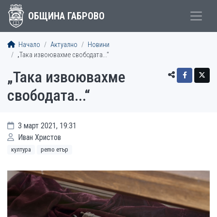
ОБЩИНА ГАБРОВО
Начало
Актуално
Новини
„Така извоювахме свободата...“
„Така извоювахме
свободата...“
3 март 2021, 19:31
Иван Христов
култура
рemo етър