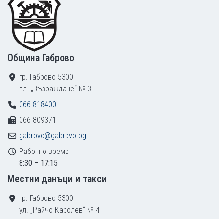
Община Габрово
гр. Габрово 5300
пл. „Възраждане“ № 3
066 818400
066 809371
gabrovo@gabrovo.bg
Работно време
8:30 – 17:15
Местни данъци и такси
гр. Габрово 5300
ул. „Райчо Каролев“ № 4