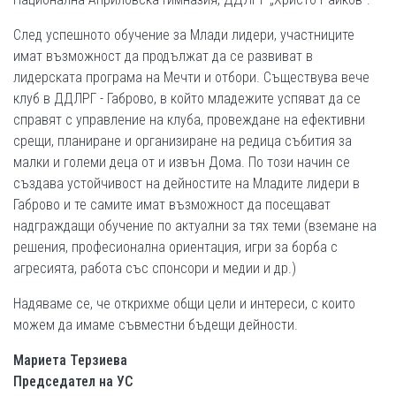
След успешното обучение за Млади лидери, участниците
имат възможност да продължат да се развиват в
лидерската програма на Мечти и отбори. Съществува вече
клуб в ДДЛРГ - Габрово, в който младежите успяват да се
справят с управление на клуба, провеждане на ефективни
срещи, планиране и организиране на редица събития за
малки и големи деца от и извън Дома. По този начин се
създава устойчивост на дейностите на Младите лидери в
Габрово и те самите имат възможност да посещават
надграждащи обучение по актуални за тях теми (вземане на
решения, професионална ориентация, игри за борба с
агресията, работа със спонсори и медии и др.)
Надяваме се, че открихме общи цели и интереси, с които
можем да имаме съвместни бъдещи дейности.
Мариета Терзиева
Председател на УС