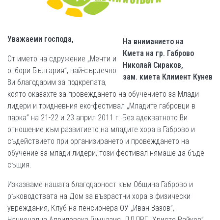
Уважаеми господа,
На вниманието на
Кмета на гр. Габрово
От името на сдружение „Мечти и
Николай Сираков,
отбори България”, най-сърдечно
зам. кмета Климент Кунев
Ви благодарим за подкрепата,
която оказахте за провеждането на обучението за Млади
лидери и тридневния еко-фестивал „Младите габровци в
парка” на 21-22 и 23 април 2011 г. Без адекватното Ви
отношение към развитието на младите хора в Габрово и
съдействието при организирането и провеждането на
обучение за млади лидери, този фестивал нямаше да бъде
същия.
Изказваме нашата благодарност към Община Габрово и
ръководствата на Дом за възрастни хора в физически
увреждания, Клуб на пенсионера ОУ „Иван Вазов”,
Национална Априловска Гимназия, ДДЛРГ „Христо Райков”.