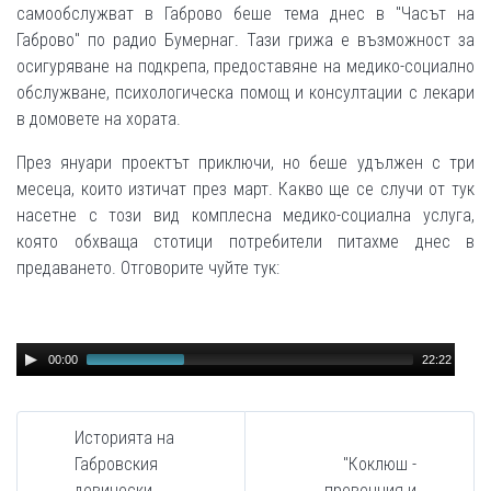
самообслужват в Габрово беше тема днес в "Часът на
Габрово" по радио Бумернаг. Тази грижа е възможност за
осигуряване на подкрепа, предоставяне на медико-социално
обслужване, психологическа помощ и консултации с лекари
в домовете на хората.
През януари проектът приключи, но беше удължен с три
месеца, които изтичат през март. Какво ще се случи от тук
насетне с този вид комплесна медико-социална услуга,
която обхваща стотици потребители питахме днес в
предаването. Отговорите чуйте тук:
Audio
00:00
22:22
Player
Историята на
Габровския
"Коклюш -
девически
превенция и