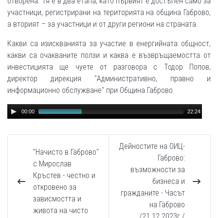
отворена. Тя е в два етапа, като първият е достъпен само за
участници, регистрирани на територията на община Габрово,
а вторият – за участници и от други региони на страната.
Какви са изискванията за участие в енергийната общност,
какви са очакваните ползи и каква е възвръщаемостта от
инвестицията ще чуете от разговора с Тодор Попов,
директор дирекция "Административно, правно и
информационно обслужване" при Община Габрово.
Audio
00:00
22:24
Player
Дейностите на ОИЦ-
"Начисто в Габрово"
Габрово:
с Мирослав
възможности за
Кръстев - честно и
бизнеса и
откровено за
гражданите - Часът
зависмостта и
на Габрово
живота на чисто
/21.12.2023г./