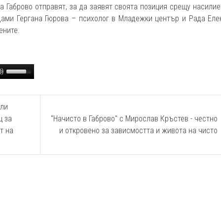
на Габрово отправят, за да заявят своята позиция срещу насили
дами Гергана Гюрова – психолог в Младежки център и Рада Еле
ените.
Use
Up/Down
Arrow
keys
ели
to
щ за
"Начисто в Габрово" с Мирослав Кръстев - честно
increase
т на
и откровено за зависмостта и живота на чисто
or
decrease
volume.