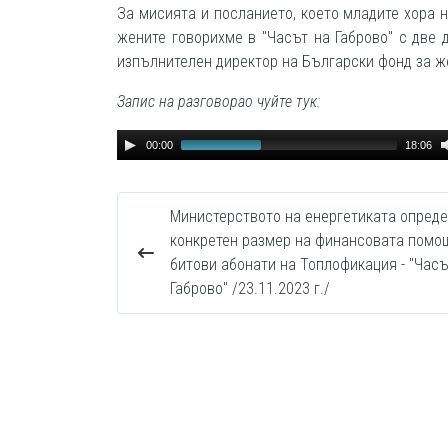
За мисията и посланието, което младите хора 
жените говорихме в "Часът на Габрово" с две 
изпълнителен директор на Български фонд за ж
Запис на разговорао чуйте тук:
Audio
00:00
18:06
Player
Министерството на енергетиката опред
конкретен размер на финансовата помо
битови абонати на Топлофикация - "Часъ
Габрово" /23.11.2023 г./