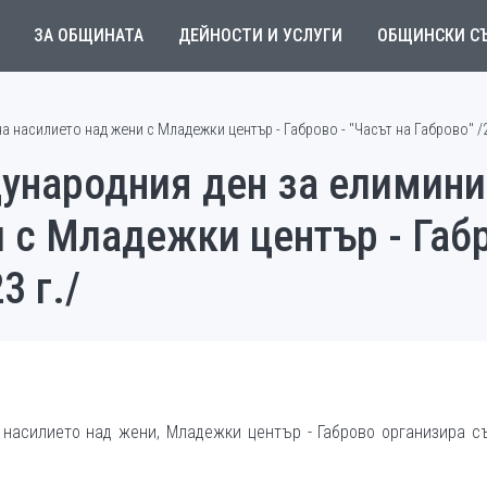
ЗА ОБЩИНАТА
ДЕЙНОСТИ И УСЛУГИ
ОБЩИНСКИ С
насилието над жени с Младежки център - Габрово - "Часът на Габрово" /24
народния ден за елимини
 с Младежки център - Габр
3 г./
насилието над жени, Младежки център - Габрово организира с