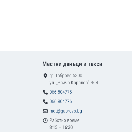
Местни данъци и такси
гр. Габрово 5300
ул. „Райчо Каролев“ № 4
066 804775
066 804776
mdt@gabrovo.bg
Работно време
8:15 – 16:30