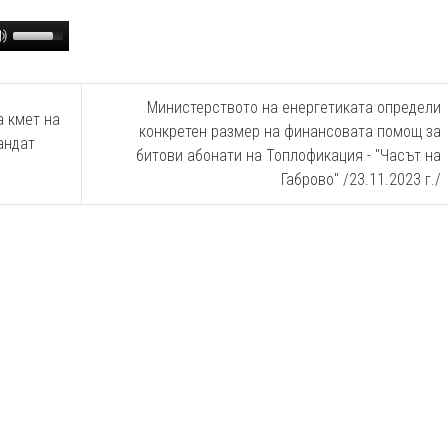
Use
Up/Down
Arrow
keys
Министерството на енергетиката определи
а кмет на
to
конкретен размер на финансовата помощ за
андат
increase
битови абонати на Топлофикация - "Часът на
or
Габрово" /23.11.2023 г./
decrease
volume.