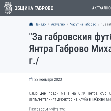
ОБЩИНА ГАБРОВО
АКТУАЛНО
Начало
Актуално
Часът на Габрово
"За га
"За габровския фут
Янтра Габрово Миха
г./
22 ноември 2023
Само ден преди мача на ОФК Янтра със 
изпълнителният директор на клуба в Габрово Ми
Разговорът чуйте тук: