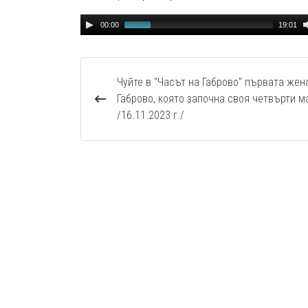
Audio
00:00
19:01
Player
Чуйте в "Часът на Габрово" първата жен
Габрово, която започна своя четвърти м
/16.11.2023 г./