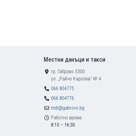
Местни данъци и такси
гр. Габрово 5300
ул. „Райчо Каролев“ № 4
066 804775
066 804776
mdt@gabrovo.bg
Работно време
8:15 – 16:30