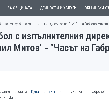
ЗА ОБЩИНАТА
ДЕЙНОСТИ И УСЛУГИ
ОБЩИНСКИ С
бровския футбол с изпълнителния директор на ОФК Янтра Габрово Михаил Ми
бол с изпълнителния дире
ил Митов" - "Часът на Габр
Славия София за
Купа на България
, в „Часът на Габрово“ г
хаил Митов.