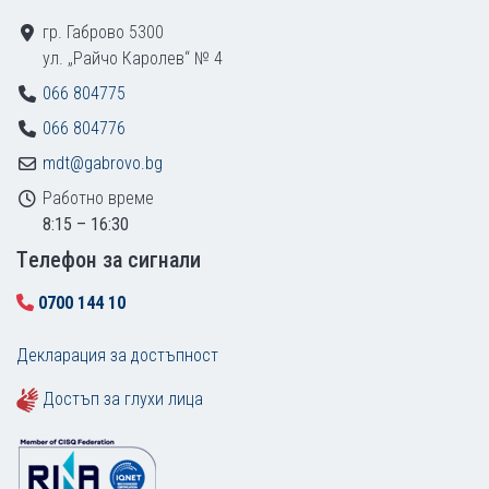
гр. Габрово 5300
ул. „Райчо Каролев“ № 4
066 804775
066 804776
mdt@gabrovo.bg
Работно време
8:15 – 16:30
Tелефон за сигнали
0700 144 10
Декларация за достъпност
Достъп за глухи лица