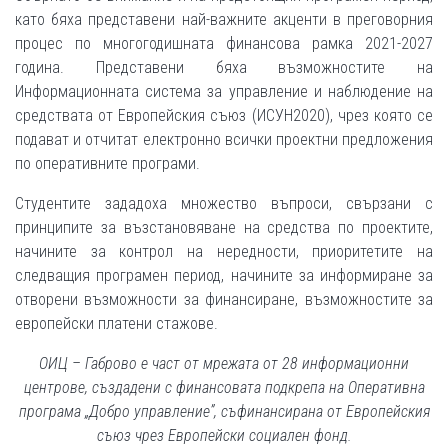
като бяха представени най-важните акценти в преговорния
процес по многогодишната финансова рамка 2021-2027
година. Представени бяха възможностите на
Информационната система за управление и наблюдение на
средствата от Европейския съюз (ИСУН2020), чрез която се
подават и отчитат електронно всички проектни предложения
по оперативните програми.
Студентите зададоха множество въпроси, свързани с
принципите за възстановяване на средства по проектите,
начините за контрол на нередности, приоритетите на
следващия програмен период, начините за информиране за
отворени възможности за финансиране, възможностите за
европейски платени стажове.
ОИЦ – Габрово е част от мрежата от 28 информационни
центрове, създадени с финансовата подкрепа на Оперативна
програма „Добро управление”, съфинансирана от Европейския
съюз чрез Европейски социален фонд.