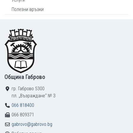
Полезни връзки
Footer
Община Габрово
гр. Габрово 5300
пл. „Възраждане“ № 3
066 818400
066 809371
gabrovo@gabrovo.bg