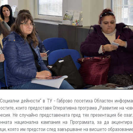
„Социални дейности“ в ТУ - Габрово посетиха Областен информ
ностите, които предоставя Оперативна програма „Развитие на чо
фесия. Не случайно представената пред тях презентация бе оза
нната национална кампания на Програмата, за да акцентира
ици, която им предстои след завършване на висшето образование