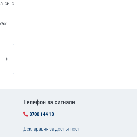
та си с
вна
Tелефон за сигнали
0700 144 10
Декларация за достъпност