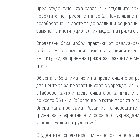
Пред студентите бяха разяснени отделните при
проектите по Приоритетна ос 2 „Намаляване 
подобряване на достъпа до различни социални 
замяна на институционалния модел на грижа съ
Споделени бяха добри практики от реализира
Габрово – за домашни помощници, лични и соц
институции, за приемна грижа, за разкритите 
групи.
Обърнато бе внимание и на предстоящите за р
два центъра за възрастни хора с увреждания, 
в Габрово, както и предстоящата за кандидатст
по която Община Габрово вече готви проектно 
Оперативна програма „Развитие на човешките р
грижа за възрастните и хората с увреждани
интелектуални затруднения“.
Студентите споделиха личните си впечатл