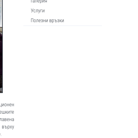
Галерия
Услуги
Полезни връзки
ационен
вешките
главена
 върху
.