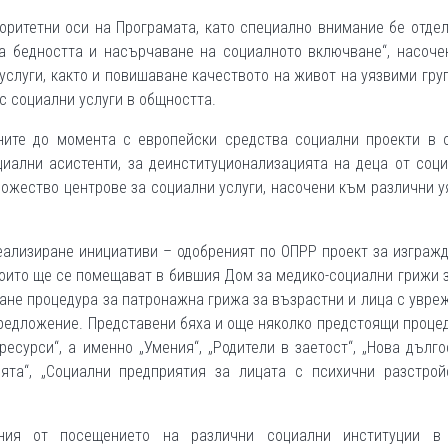
оритетни оси на Програмата, като специално внимание бе отде
на бедността и насърчаване на социалното включване“, насоче
услуги, както и повишаване качеството на живот на уязвими гру
с социални услуги в общността.
ните до момента с европейски средства социални проекти в 
иални асистенти, за деинституционализацията на деца от соц
множество центрове за социални услуги, насочени към различни 
еализиране инициативи – одобреният по ОПРР проект за изграж
които ще се помещават в бившия Дом за медико-социални грижи 
ване процедура за патронажна грижа за възрастни и лица с увре
предложение. Представени бяха и още няколко предстоящи проце
есурси“, а именно „Умения“, „Родители в заетост“, „Нова дълг
ята“, „Социални предприятия за лицата с психични разстрой
ения от посещението на различни социални институции в 