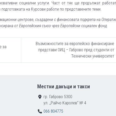
новативни социални услуги. Част от тях ще продължат работа
 подготовката на Курсови работи по представените теми.
рмационни центрове, създадени с финансовата подкрепа на Операти
нсирана от Европейския съюз чрез Европейски социален фонд.
Възможностите за европейско финансиране
е за
представи ОИЦ – Габрово пред студенти от
Технически университет
Местни данъци и такси
гр. Габрово 5300
ул. „Райчо Каролев“ № 4
066 804775