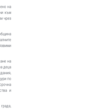
лено на
ни към
пи чрез
община
иалните
уязвими
дане на
за деца
ждания,
дури по
осрочна
ства и
града,