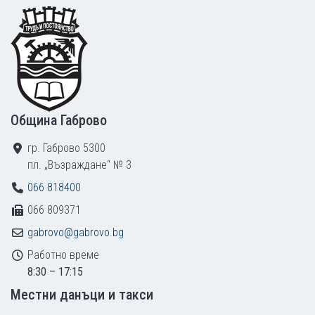
Footer
Община Габрово
гр. Габрово 5300
пл. „Възраждане“ № 3
066 818400
066 809371
gabrovo@gabrovo.bg
Работно време
8:30 – 17:15
Местни данъци и такси