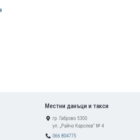
в
ваща страница
Местни данъци и такси
гр. Габрово 5300
ул. „Райчо Каролев“ № 4
066 804775