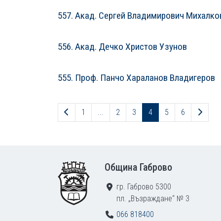
557. Акад. Сергей Владимирович Михалко
556. Акад. Дечко Христов Узунов
555. Проф. Панчо Хараланов Владигеров
Предходна страница
След
1
...
2
3
4
5
6
Footer
Община Габрово
гр. Габрово 5300
пл. „Възраждане“ № 3
066 818400