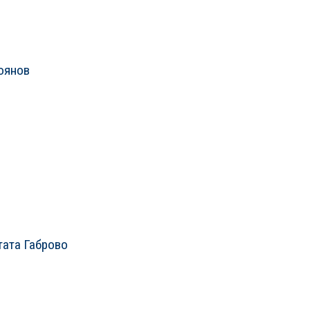
оянов
тата Габрово