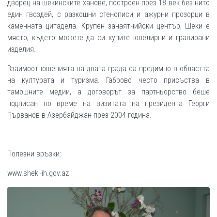
дворец на шекинските ханове, построен през 18 век без нито
един гвоздей, с разкошни стенописи и ажурни прозорци в
каменната цитадела. Крупен занаятчийски център, Шеки е
място, където можете да си купите ювелирни и гравирани
изделия.
Взаимоотношенията на двата града са предимно в областта
на културата и туризма. Габрово често присъства в
тамошните медии, а договорът за партньорство беше
подписан по време на визитата на президента Георги
Първанов в Азербайджан през 2004 година.
Полезни връзки:
www.sheki-ih.gov.az
ФОТО ГАЛЕРИИ