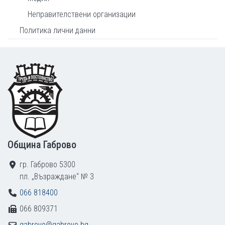
Неправителствени организации
Политика лични данни
Footer
Община Габрово
гр. Габрово 5300
пл. „Възраждане“ № 3
066 818400
066 809371
gabrovo@gabrovo.bg