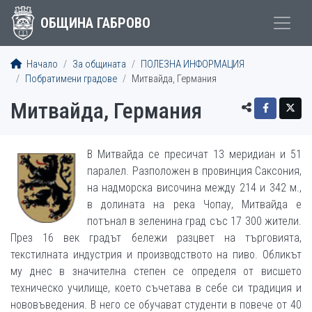
ОБЩИНА ГАБРОВО
Начало
За общината
ПОЛЕЗНА ИНФОРМАЦИЯ
Побратимени градове
Митвайда, Германия
Митвайда, Германия
В Митвайда се пресичат 13 меридиан и 51
паралел. Разположен в провинция Саксония,
на надморска височина между 214 и 342 м.,
в долината на река Чопау, Митвайда е
потънал в зеленина град със 17 300 жители.
През 16 век градът бележи разцвет на търговията,
текстилната индустрия и производството на пиво. Обликът
му днес в значителна степен се определя от висшето
техническо училище, което съчетава в себе си традиция и
нововъведения. В него се обучават студенти в повече от 40