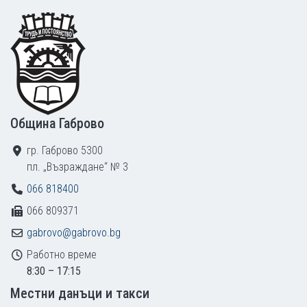
Footer
Община Габрово
гр. Габрово 5300
пл. „Възраждане“ № 3
066 818400
066 809371
gabrovo@gabrovo.bg
Работно време
8:30 – 17:15
Местни данъци и такси