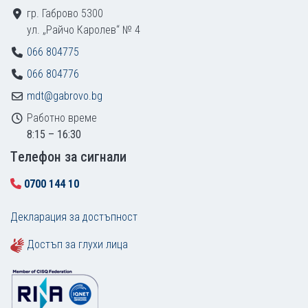
гр. Габрово 5300
ул. „Райчо Каролев“ № 4
066 804775
066 804776
mdt@gabrovo.bg
Работно време
8:15 – 16:30
Tелефон за сигнали
0700 144 10
Декларация за достъпност
Достъп за глухи лица