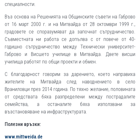
специалности.
Въз основа на Решенията на Общинските съвети на Габрово
от 16 март 2000 г. и на Митвайда от 28 октомври 1999 г.,
градовете се споразумяват да започнат сътрудничество.
Съвместната ни работа се допълва с от повече от 40-
годишно сътрудничество между Технически университет-
Габрово и Висшето училище в Митвайда. Двете висши
училища работят по общи проекти и обмен.
С благодарност говорим за дарението, което направиха
жителите на Митвайда след наводнението в село
Враниловци през 2014 година. По тяхно желание, половината
от средствата бяха разпределени между пострадалите
семейства, а останалите бяха използвани за
възстановяване на инфраструктурата.
Полезни връзки:
www.mittweida.de