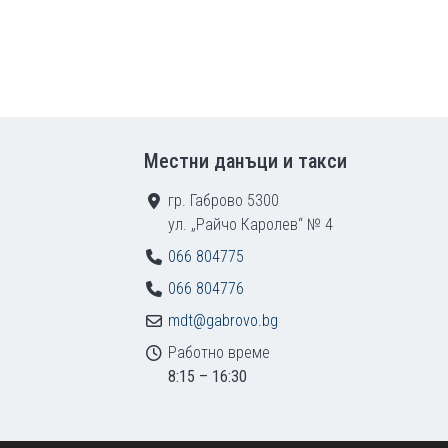
Местни данъци и такси
гр. Габрово 5300
ул. „Райчо Каролев“ № 4
066 804775
066 804776
mdt@gabrovo.bg
Работно време
8:15 – 16:30