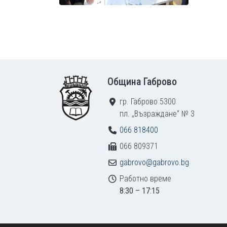
Footer
Община Габрово
гр. Габрово 5300
пл. „Възраждане“ № 3
066 818400
066 809371
gabrovo@gabrovo.bg
Работно време
8:30 – 17:15