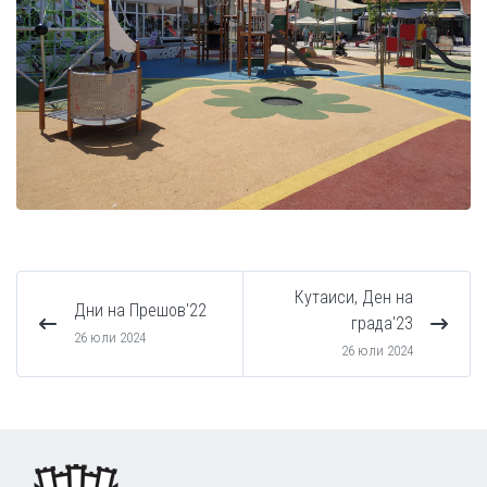
Кутаиси, Ден на
Дни на Прешов'22
града'23
26 юли 2024
26 юли 2024
Footer