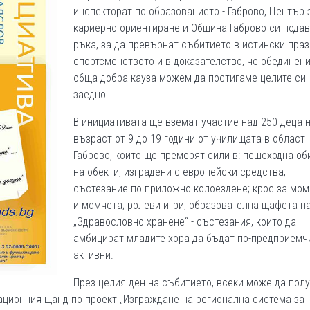
инспекторат по образованието - Габрово, Център 
кариерно ориентиране и Община Габрово си подав
ръка, за да превърнат събитието в истински праз
спортсменството и в доказателство, че обединени
обща добра кауза можем да постигаме целите си
заедно.
В инициативата ще вземат участие над 250 деца 
възраст от 9 до 19 години от училищата в област
Габрово, които ще премерят сили в: пешеходна об
на обекти, изградени с европейски средства;
състезание по приложно колоездене; крос за мо
и момчета; ролеви игри; образователна щафета н
„Здравословно хранене“ - състезания, които да
амбицират младите хора да бъдат по-предприемч
активни.
През целия ден на събитието, всеки може да пол
ационния щанд по проект „Изграждане на регионална система за