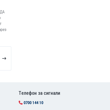
„ДА
о
т
чрез
Tелефон за сигнали
0700 144 10