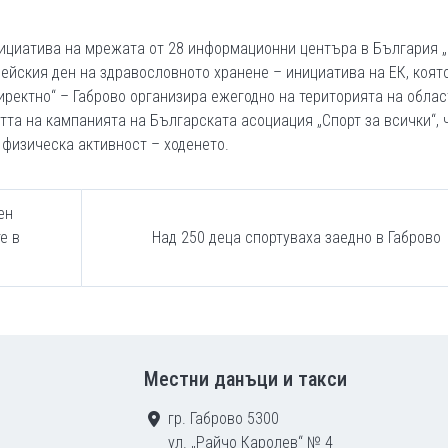
нициатива на мрежата от 28 информационни центъра в България 
ейския ден на здравословното хранене – инициатива на ЕК, коят
ректно“ – Габрово организира ежегодно на територията на облас
тта на кампанията на Българската асоциация „Спорт за всички“, 
 физическа активност – ходенето.
ен
е в
Над 250 деца спортуваха заедно в Габрово
Местни данъци и такси
гр. Габрово 5300
ул. „Райчо Каролев“ № 4