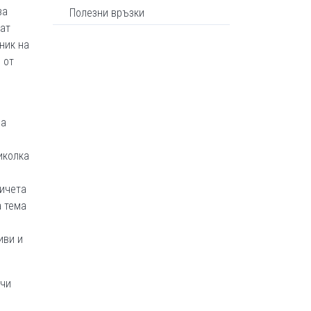
за
Полезни връзки
ат
ник на
 от
на
иколка
мичета
а тема
иви и
учи